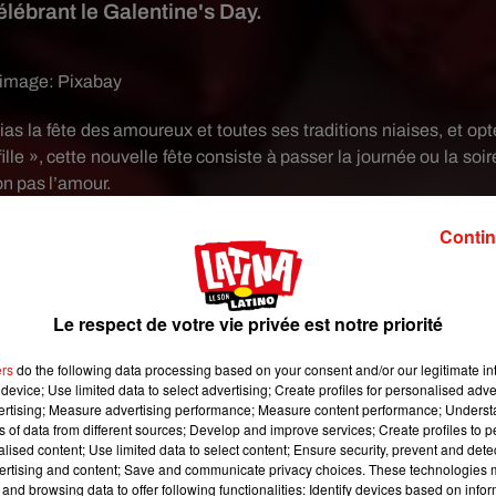
élébrant le Galentine's Day.
 image:
Pixabay
lias la fête des amoureux et toutes ses traditions niaises, et opt
ille
», cette nouvelle fête consiste à passer la journée ou la soi
non pas l’amour.
Contin
illes :
un
petit resto, une sortie au spa, un cinéma, une soirée 
pe…
En somme, tout ce que vous auriez pu faire avec votre chéri 
Le respect de votre vie privée est notre priorité
ées de soirées thématiques à partager avec vos
BFFs
.
ers
do the following data processing based on your consent and/or our legitimate int
device; Use limited data to select advertising; Create profiles for personalised adver
vertising; Measure advertising performance; Measure content performance; Unders
ns of data from different sources; Develop and improve services; Create profiles to 
alised content; Use limited data to select content; Ensure security, prevent and detect
ertising and content; Save and communicate privacy choices. These technologies
and browsing data to offer following functionalities: Identify devices based on infor