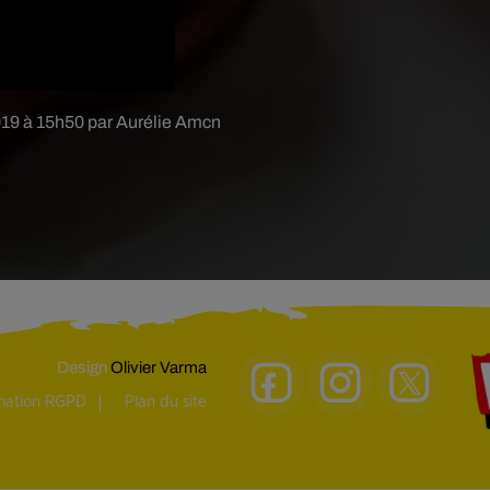
2019 à 15h50 par Aurélie Amcn
Design
Olivier Varma
rmation RGPD
Plan du site