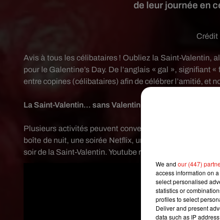
de leur journée en c
Crédit
Avis à tous les célibataires !
Oubliez la Saint-Valentin, a
pour le
Galentine’s
Day.
De l’anglais « gal »,
signifiant « f
entre copines
(célibataires)
afin de célébrer l’amitié, et 
La Saint-Valentin... sans Valentin !
Plusieurs activités peuvent convenir à ce moment entre f
boîte de nuit, une soirée
Netflix
, une escapade en Euro
soir de la Saint-Valentin.
Youtube
regorge d’ailleurs d’id
We and
our (447) partn
access information on a 
select personalised ad
statistics or combinatio
profiles to select person
Deliver and present adv
data such as IP address 