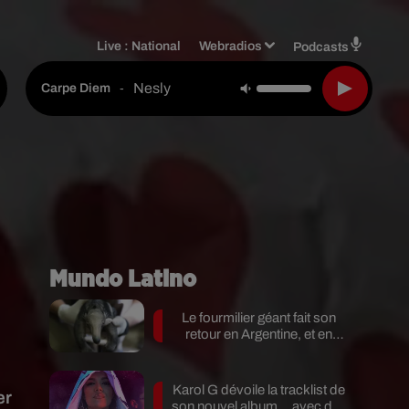
Live :
National
Webradios
Podcasts
Nesly
-
Carpe Diem
Mundo Latino
Le fourmilier géant fait son
retour en Argentine, et en
pleine...
Karol G dévoile la tracklist de
er
son nouvel album… avec des