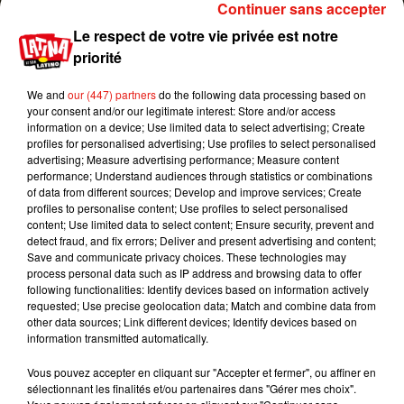
Continuer sans accepter
Le respect de votre vie privée est notre
Pour combler cette absence, la production de
priorité
l’événement envisage de proposer à plusieurs
célébrités d’enregistrer des séquences
We and
our (447) partners
do the following data processing based on
humoristiques qui seront alors diffusées entre
your consent and/or our legitimate interest: Store and/or access
deux remises de prix sur les écrans géants
information on a device; Use limited data to select advertising; Create
du
Dolby
Theatre
de
Los
Angeles.
Rendez-vous le
profiles for personalised advertising; Use profiles to select personalised
advertising; Measure advertising performance; Measure content
24 février prochain pour découvrir cette nouvelle
performance; Understand audiences through statistics or combinations
mise en scène…
of data from different sources; Develop and improve services; Create
profiles to personalise content; Use profiles to select personalised
After Kevin Hart debacle, Oscars forge ahead
content; Use limited data to select content; Ensure security, prevent and
hostless
https://t.co/NJEH0DCwvW
detect fraud, and fix errors; Deliver and present advertising and content;
Save and communicate privacy choices. These technologies may
pic.twitter.com/p87r054iJZ
process personal data such as IP address and browsing data to offer
following functionalities: Identify devices based on information actively
— Variety (@Variety)
9 janvier 2019
requested; Use precise geolocation data; Match and combine data from
Publié : 10 janvier 2019 à 16h20 par Aurélie Amcn
other data sources; Link different devices; Identify devices based on
information transmitted automatically.
Mundo Latino
Vous pouvez accepter en cliquant sur "Accepter et fermer", ou affiner en
sélectionnant les finalités et/ou partenaires dans "Gérer mes choix".
Guatemala : l'éruption du volcan