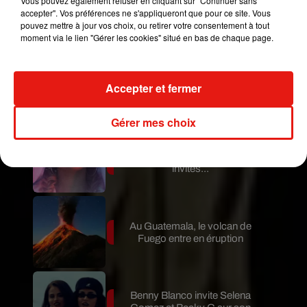
Vous pouvez également refuser en cliquant sur "Continuer sans
de Fuego est terminée
accepter". Vos préférences ne s'appliqueront que pour ce site. Vous
pouvez mettre à jour vos choix, ou retirer votre consentement à tout
moment via le lien "Gérer les cookies" situé en bas de chaque page.
Le fourmilier géant fait son retour
Accepter et fermer
en Argentine, et en pleine...
Gérer mes choix
Karol G dévoile la tracklist de
son nouvel album… avec des
invités...
Au Guatemala, le volcan de
Fuego entre en éruption
Benny Blanco invite Selena