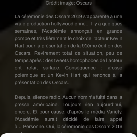
Crédit image:
Oscars
La cérémonie des Oscars 2019 s’apparente à une
vraie production hollywoodienne…
Il y a quelques
semaines, l’Académie annonçait en
grande
pompe
et très fièrement le choix de l’acteur Kevin
Hart pour la présentation de la
91ème
édition des
Oscars.
Revirement total de situation, peu de
temps après :
des tweets homophobes de l’acteur
ont refait surface.
Conséquence :
grosse
polémique et un Kevin Hart qui renonce à la
présentation des Oscars.
Depuis, silence radio.
Aucun nom n’a
fuité
dans la
presse américaine.
Toujours rien aujourd’hui,
encore.
Et pour cause, d’après le média
Variety
,
l’Académie aurait décidé de faire appel
à…
Personne
.
Oui, la cérémonie des Oscars 2019
se fera sans présentateur.