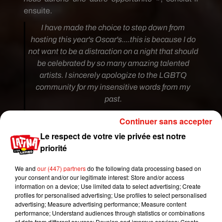
ensuite.
I have made the choice to step down from
hosting this year's Oscar's....this is because I do
not want to be a distraction on a night that should
be celebrated by so many amazing talented
artists. I sincerely apologize to the LGBTQ
community for my insensitive words from my
past.
— Kevin Hart (@KevinHart4real)
7 décembre
Continuer sans accepter
2018
Le respect de votre vie privée est notre
I'm sorry that I hurt people.. I am evolving and
priorité
want to continue to do so. My goal is to bring
We and
our (447) partners
do the following data processing based on
people together not tear us apart. Much love &
your consent and/or our legitimate interest: Store and/or access
appreciation to the Academy. I hope we can
information on a device; Use limited data to select advertising; Create
meet again.
profiles for personalised advertising; Use profiles to select personalised
advertising; Measure advertising performance; Measure content
— Kevin Hart (@KevinHart4real)
7 décembre
performance; Understand audiences through statistics or combinations
2018
of data from different sources; Develop and improve services; Create