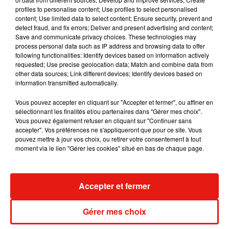
profiles to personalise content; Use profiles to select personalised
content; Use limited data to select content; Ensure security, prevent and
detect fraud, and fix errors; Deliver and present advertising and content;
Save and communicate privacy choices. These technologies may
process personal data such as IP address and browsing data to offer
following functionalities: Identify devices based on information actively
requested; Use precise geolocation data; Match and combine data from
other data sources; Link different devices; Identify devices based on
information transmitted automatically.
Vous pouvez accepter en cliquant sur "Accepter et fermer", ou affiner en
sélectionnant les finalités et/ou partenaires dans "Gérer mes choix".
Vous pouvez également refuser en cliquant sur "Continuer sans
accepter". Vos préférences ne s'appliqueront que pour ce site. Vous
pouvez mettre à jour vos choix, ou retirer votre consentement à tout
Voir cette publication sur Instagram
moment via le lien "Gérer les cookies" situé en bas de chaque page.
Stop looking for reasons to be negative...Stop
searching for reasons to be angry....I swear I
wish you guys could see/feel/understand the
Accepter et fermer
mental place that I am in. I am truly happy
people....there is nothing that you can do to
Gérer mes choix
change that...NOTHING. I work hard on a daily