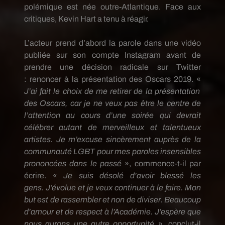
polémique est née outre-Atlantique.
Face aux
critiques, Kevin Hart a tenu à réagir.
L’acteur prend d’abord la parole dans une vidéo
publiée sur son compte
Instagram
avant de
prendre une décision radicale sur Twitter
:
renoncer à la présentation des Oscars 2019.
«
J
’ai fait le choix de me retirer de la présentation
des Oscars, car je ne veux pas être le centre de
l’attention au cours d’une soirée qui devrait
célébrer autant de merveilleux et talentueux
artistes.
Je m’excuse sincèrement auprès de la
communauté
LGBT
pour mes paroles insensibles
prononcées dans le passé
», commence-t-il par
écrire.
«
Je suis désolé d’avoir blessé les
gens.
J’évolue et je veux continuer à le faire.
Mon
but est de rassembler et non de diviser.
Beaucoup
d’amour et de respect à l’Académie.
J’espère que
nous aurons une autre opportunité
», conclut-il