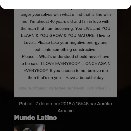
basis to spread positivity to all....with that being
said. If u want to search my history or past and
anger yourselves with what u find that is fine with
me. I’m almost 40 years old and I’m in love with
the man that I am becoming. You LIVE and YOU
LEARN & YOU GROW & YOU MATURE. I live to
Love....Please take your negative energy and
put it into something constructive.
Please....What’s understood should never have
to be said. I LOVE EVERYBODY.....ONCE AGAIN
EVERYBODY. If you choose to not believe me
then that’s on you....Have a beautiful day
Une publication partagée par
Kevin Hart
(@kevinhart4real) le
Publié : 7 décembre 2018 à 15h45 par Aurélie
Amacin
Mundo Latino