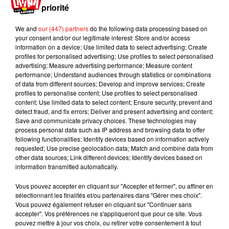
priorité
déguster, acheter, vous divertir avec des concerts
et même un carnaval.
We and
our (447) partners
do the following data processing based on
your consent and/or our legitimate interest: Store and/or access
Car le but est bien de voyager à travers la
information on a device; Use limited data to select advertising; Create
gastronomie et découvrir des petits bouts de pays
profiles for personalised advertising; Use profiles to select personalised
advertising; Measure advertising performance; Measure content
grâce à vos papilles. Cette année le Mali est le
performance; Understand audiences through statistics or combinations
pays à l’honneur de cette quatrième édition.
of data from different sources; Develop and improve services; Create
Comptez 4 euros l’entrée pour les adultes et un
profiles to personalise content; Use profiles to select personalised
content; Use limited data to select content; Ensure security, prevent and
euro pour les moins de 12 ans. Le village sera
detect fraud, and fix errors; Deliver and present advertising and content;
ouvert de 10h à 22h.
Save and communicate privacy choices. These technologies may
process personal data such as IP address and browsing data to offer
Publié : 19 mars 2019 à 9h24 par MT
following functionalities: Identify devices based on information actively
Mundo Latino
requested; Use precise geolocation data; Match and combine data from
other data sources; Link different devices; Identify devices based on
information transmitted automatically.
Guatemala : l'éruption du volcan
Vous pouvez accepter en cliquant sur "Accepter et fermer", ou affiner en
de Fuego est terminée
sélectionnant les finalités et/ou partenaires dans "Gérer mes choix".
Vous pouvez également refuser en cliquant sur "Continuer sans
accepter". Vos préférences ne s'appliqueront que pour ce site. Vous
pouvez mettre à jour vos choix, ou retirer votre consentement à tout