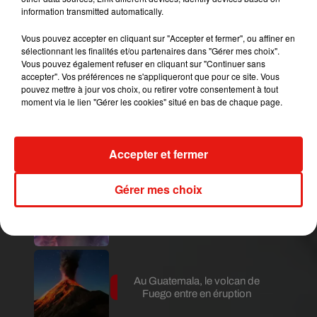
autorisées en France en matière de funérailles
information transmitted automatically.
sont l'inhumation et l'incinération.
Vous pouvez accepter en cliquant sur "Accepter et fermer", ou affiner en
Publié : 1er avril 2019 à 9h39 par Diane
sélectionnant les finalités et/ou partenaires dans "Gérer mes choix".
Thibaudier
Vous pouvez également refuser en cliquant sur "Continuer sans
accepter". Vos préférences ne s'appliqueront que pour ce site. Vous
Mundo Latino
pouvez mettre à jour vos choix, ou retirer votre consentement à tout
moment via le lien "Gérer les cookies" situé en bas de chaque page.
Le fourmilier géant fait son retour
en Argentine, et en pleine...
Accepter et fermer
Gérer mes choix
Karol G dévoile la tracklist de
son nouvel album… avec des
invités...
Au Guatemala, le volcan de
Fuego entre en éruption