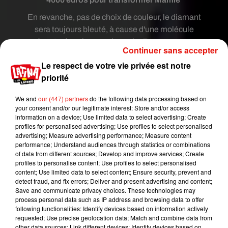
En revanche, pas de choix de couleur, le diamant
sera toujours bleuté, à cause d'une molécule
présente dans le corps humain. Rassurez-vous,
Continuer sans accepter
chaque pierre sera unique puisque le taux de
Le respect de votre vie privée est notre
cette molécule dans le corps varie pour chaque
priorité
individu : plus elle est présente, plus le bleu sera
intense. L'une des entreprises à l'origine de ce
We and
our (447) partners
do the following data processing based on
concept remporte un franc succès : elle fabrique
your consent and/or our legitimate interest: Store and/or access
pas moins de 1000 diamants de ce genre chaque
information on a device; Use limited data to select advertising; Create
profiles for personalised advertising; Use profiles to select personalised
année. Et pourtant, il faut avoir de quoi les payer !
advertising; Measure advertising performance; Measure content
Pour obtenir une pierre d'un demi-carrat, taillée, il
performance; Understand audiences through statistics or combinations
faut compter pas moins de 4000 euros.
of data from different sources; Develop and improve services; Create
profiles to personalise content; Use profiles to select personalised
En France, il va falloir patienter un peu pour
content; Use limited data to select content; Ensure security, prevent and
detect fraud, and fix errors; Deliver and present advertising and content;
posséder ce genre de pierre précieuse
Save and communicate privacy choices. These technologies may
commémorative. Dans notre pays, transformer les
process personal data such as IP address and browsing data to offer
cendres d'un proche en diamant est tout
following functionalities: Identify devices based on information actively
requested; Use precise geolocation data; Match and combine data from
simplement interdit ! Les deux seules options
other data sources; Link different devices; Identify devices based on