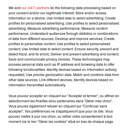
En revanche tout le monde ne peut avoir la chaîne
We and
our (447) partners
do the following data processing based on
your consent and/or our legitimate interest: Store and/or access
gratuitement. En effet, elle n’est pas diffusée sur
information on a device; Use limited data to select advertising; Create
les box internet SFR et Bouygues. Si vous avez
profiles for personalised advertising; Use profiles to select personalised
Free en revanche, c’est sur le canal 158, le canal
advertising; Measure advertising performance; Measure content
performance; Understand audiences through statistics or combinations
31 pour les abonnés Orange, et la 19 sur les
of data from different sources; Develop and improve services; Create
abonnés MyCanal.
profiles to personalise content; Use profiles to select personalised
content; Use limited data to select content; Ensure security, prevent and
Publié : 26 novembre 2018 à 9h33 par Maud
detect fraud, and fix errors; Deliver and present advertising and content;
Tambellini
Save and communicate privacy choices. These technologies may
Mundo Latino
process personal data such as IP address and browsing data to offer
following functionalities: Identify devices based on information actively
requested; Use precise geolocation data; Match and combine data from
other data sources; Link different devices; Identify devices based on
Guatemala : l'éruption du volcan
information transmitted automatically.
de Fuego est terminée
Vous pouvez accepter en cliquant sur "Accepter et fermer", ou affiner en
sélectionnant les finalités et/ou partenaires dans "Gérer mes choix".
Vous pouvez également refuser en cliquant sur "Continuer sans
accepter". Vos préférences ne s'appliqueront que pour ce site. Vous
Le fourmilier géant fait son retour
pouvez mettre à jour vos choix, ou retirer votre consentement à tout
en Argentine, et en pleine...
moment via le lien "Gérer les cookies" situé en bas de chaque page.