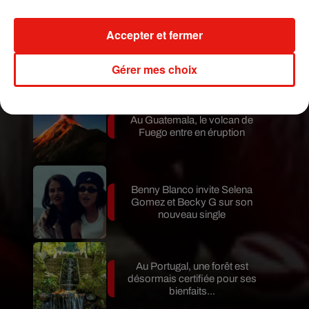
Accepter et fermer
Karol G dévoile la tracklist de
son nouvel album… avec des
invités...
Gérer mes choix
Au Guatemala, le volcan de
Fuego entre en éruption
Benny Blanco invite Selena
Gomez et Becky G sur son
nouveau single
Au Portugal, une forêt est
désormais certifiée pour ses
bienfaits...