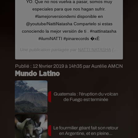
YO. Que no nos vuelva a pasar, somos muy
especiales para que nos hagan sufrir.
#lamejorversiondemi disponible en
@youtube/NattiNatasha Compartelo si estas
conociendo la mejor versión de ti . #nattinatasha
#ilumiNATTI #pinarecords �xÈ
Une publication partagée par
NATTI NATASHA
(@nattinatasha) le
Publié : 12 février 2019 à 14h35 par Aurélie AMCN
Mundo Latino
Guatemala : l'éruption du volcan
de Fuego est terminée
Le fourmilier géant fait son retour
en Argentine, et en pleine...