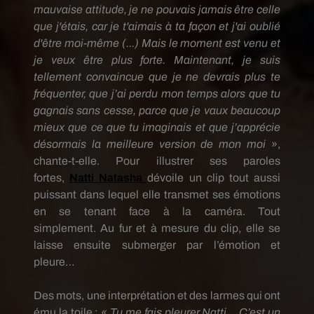
mauvaise attitude, je ne pouvais jamais être celle
que j'étais, car je t'aimais à ta façon et j'ai oublié
d'être moi-même (...) Mais le moment est venu et
je veux être plus forte. Maintenant, je suis
tellement convaincue que je ne devrais plus te
fréquenter, que j’ai perdu mon temps alors que tu
gagnais sans cesse, parce que je vaux beaucoup
mieux que ce que tu imaginais et que j’apprécie
désormais la meilleure version de mon moi
»,
chante-t-elle.
Pour illustrer ses paroles
fortes,
Natti
Natasha
dévoile un clip tout aussi
puissant dans lequel elle transmet ses émotions
en se tenant face à la caméra.
Tout
simplement.
Au fur et à mesure du clip, elle se
laisse ensuite submerger par l’émotion et
pleure…
Des mots, une interprétation et des larmes qui ont
ému la toile :
« Tu me fais pleurer
Natti
…
C’est un