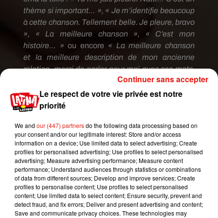
thème si important…
»,
« Je m’identifie beaucoup
à cette chanson.
Tellement belle.
Je pleure, bravo
», « La meilleure chanson », « C’est mon
histoire…
»
ou
encore
« La meilleure chanson
et la meilleure description de mon ancienne
relation, merci de parler pour moi avec ces mots,
Continuer sans accepter
je t’aime »
.
De plus, en moins de 24 heures, le clip
Le respect de votre vie privée est notre
La
Mejor
Version De Mi
de
Natti
Natasha affiche
priorité
déjà plus d’un million de vues et plus de 154 000
mentions
J
’aime sur
Youtube
.
We and
our (447) partners
do the following data processing based on
your consent and/or our legitimate interest: Store and/or access
information on a device; Use limited data to select advertising; Create
profiles for personalised advertising; Use profiles to select personalised
advertising; Measure advertising performance; Measure content
performance; Understand audiences through statistics or combinations
of data from different sources; Develop and improve services; Create
profiles to personalise content; Use profiles to select personalised
content; Use limited data to select content; Ensure security, prevent and
detect fraud, and fix errors; Deliver and present advertising and content;
Save and communicate privacy choices. These technologies may