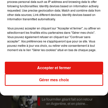
process personal data such as IP address and browsing data to offer
following functionalities: Identify devices based on information actively
Dimanche,
le temps sera plus instable,
requested; Use precise geolocation data; Match and combine data from
notamment sur l'est du Rhône. Quelques
other data sources; Link different devices; Identify devices based on
information transmitted automatically.
grisailles apparaîtront aussi sur le pourtour
méditerranéen. L’instabilité sera définitivement
Vous pouvez accepter en cliquant sur "Accepter et fermer", ou affiner en
de retour dès lundi avec l’arrivée d’une nouvelle
sélectionnant les finalités et/ou partenaires dans "Gérer mes choix".
Vous pouvez également refuser en cliquant sur "Continuer sans
dégradation orageuse par l’Ouest, qui gagnera le
accepter". Vos préférences ne s'appliqueront que pour ce site. Vous
territoire.
pouvez mettre à jour vos choix, ou retirer votre consentement à tout
moment via le lien "Gérer les cookies" situé en bas de chaque page.
Publié : 8 juin 2019 à 8h45 par A.L
Mundo Latino
Accepter et fermer
Guatemala : l'éruption du volcan
de Fuego est terminée
Gérer mes choix
Le fourmilier géant fait son retour
en Argentine, et en pleine...