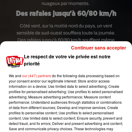
nuageux par moments.
Des rafales jusqu'à 60/80 km/h
Côté vent, sur la moitié nord du pays, un vent
sensible de sud-ouest soufflera toute la journée.
Des rafales jusqu'à 60/80 km/h soufflent même
Continuer sans accepter
sur les côtes de Manche, de la Seine-Maritime
jusqu'aux frontières belges et même dans
Le respect de votre vie privée est notre
l'intérieur des terres dans le Pas de calais et le
priorité
département du Nord. On attend de
températures
minimales qui afficheront sur le
We and
our (447) partners
do the following data processing based on
your consent and/or our legitimate interest: Store and/or access
littoral méditerranéen, 13 à 17 degrés. Sur le reste
information on a device; Use limited data to select advertising; Create
du pays, le mercure s'échelonne de 6 à 11 degrés,
profiles for personalised advertising; Use profiles to select personalised
jusqu'à 14 localement, en Alsace. Pour les
advertising; Measure advertising performance; Measure content
performance; Understand audiences through statistics or combinations
maximales, le thermomètre atteindra 16 à 18
of data from different sources; Develop and improve services; Create
degrés sur les côtes de la Bretagne et de la
profiles to personalise content; Use profiles to select personalised
Manche. Sur le reste du pays, le mercure
content; Use limited data to select content; Ensure security, prevent and
detect fraud, and fix errors; Deliver and present advertising and content;
avoisinera 19 à 24 degrés, jusqu'à 27 à
Save and communicate privacy choices. These technologies may
localement 31 degrés en PACA et Corse.