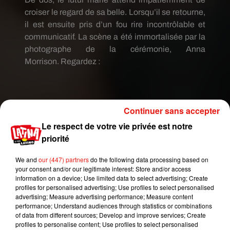
croiser le regard de sa belle.
Lorsqu’il se retourne,
il est ensuite pris d’un fou rire incontrôlable et
communicatif.
La scène a été immortalisée par la
photographe de la cérémonie, Anna
Morrison.
Regardez :
Continuer sans accepter
Le respect de votre vie privée est notre
priorité
We and
our (447) partners
do the following data processing based on
your consent and/or our legitimate interest: Store and/or access
information on a device; Use limited data to select advertising; Create
profiles for personalised advertising; Use profiles to select personalised
advertising; Measure advertising performance; Measure content
performance; Understand audiences through statistics or combinations
of data from different sources; Develop and improve services; Create
profiles to personalise content; Use profiles to select personalised