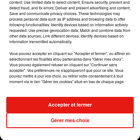
content; Use limited data to select content; Ensure security, prevent and
detect fraud, and fix errors; Deliver and present advertising and content;
Save and communicate privacy choices. These technologies may
process personal data such as IP address and browsing data to offer
following functionalities: Identify devices based on information actively
requested; Use precise geolocation data; Match and combine data from
other data sources; Link different devices; Identify devices based on
information transmitted automatically.
Vous pouvez accepter en cliquant sur "Accepter et fermer", ou affiner en
sélectionnant les finalités et/ou partenaires dans "Gérer mes choix".
Vous pouvez également refuser en cliquant sur "Continuer sans
accepter". Vos préférences ne s'appliqueront que pour ce site. Vous
pouvez mettre à jour vos choix, ou retirer votre consentement à tout
moment via le lien "Gérer les cookies" situé en bas de chaque page.
Publié : 30 novembre 2018 à 16h40 par Aurélie
Amcn
Accepter et fermer
Mundo Latino
Gérer mes choix
Guatemala : l'éruption du volcan
de Fuego est terminée