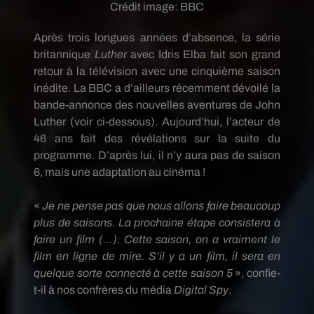
Crédit image:
BBC
Après trois longues années d’absence, la série
britannique
Luther
avec Idris
Elba
fait son grand
retour à la télévision avec une cinquième saison
inédite.
La BBC a d’ailleurs récemment dévoilé la
bande-annonce des nouvelles aventures de John
Luther
(voir ci-dessous)
.
Aujourd’hui, l’acteur de
46 ans fait des révélations sur la suite du
programme.
D’après lui, il n’y aura pas de saison
6, mais une adaptation au cinéma !
«
Je ne pense pas que nous allons faire beaucoup
plus de saisons.
La prochaine étape consistera à
faire un film
(…)
.
Cette saison, on a vraiment le
film en ligne de mire.
S’il y a un film, il sera en
quelque sorte connecté à cette saison 5
», confie-
t-il à nos confrères du média
Digital
Spy
.