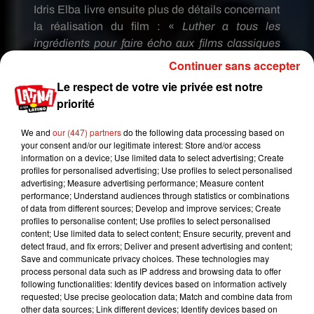
Idris
Elba
livre ensuite plus de détails concernant
la réalisation du film :
«
Luther a tous les
ingrédients pour faire écho aux films classiques
des années
1990s (...).
Nous voulons le présenter
Continuer sans accepter
à un public plus vaste
».
Affaire à suivre de très,
Le respect de votre vie privée est notre
très près !
priorité
We and
our (447) partners
do the following data processing based on
your consent and/or our legitimate interest: Store and/or access
information on a device; Use limited data to select advertising; Create
profiles for personalised advertising; Use profiles to select personalised
advertising; Measure advertising performance; Measure content
performance; Understand audiences through statistics or combinations
of data from different sources; Develop and improve services; Create
profiles to personalise content; Use profiles to select personalised
content; Use limited data to select content; Ensure security, prevent and
detect fraud, and fix errors; Deliver and present advertising and content;
Save and communicate privacy choices. These technologies may
process personal data such as IP address and browsing data to offer
following functionalities: Identify devices based on information actively
requested; Use precise geolocation data; Match and combine data from
other data sources; Link different devices; Identify devices based on