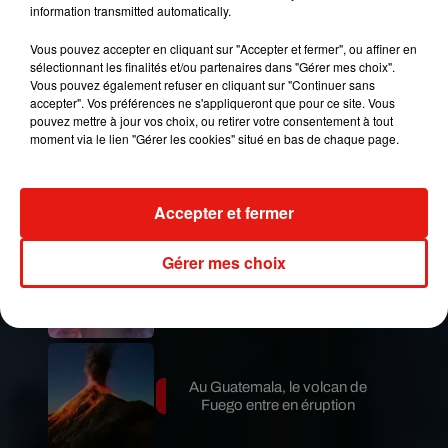
information transmitted automatically.
Vous pouvez accepter en cliquant sur "Accepter et fermer", ou affiner en
Publié : 27 décembre 2018 à 16h00 par Aurélie
sélectionnant les finalités et/ou partenaires dans "Gérer mes choix".
Amcn
Vous pouvez également refuser en cliquant sur "Continuer sans
Mundo Latino
accepter". Vos préférences ne s'appliqueront que pour ce site. Vous
pouvez mettre à jour vos choix, ou retirer votre consentement à tout
moment via le lien "Gérer les cookies" situé en bas de chaque page.
Le fourmilier géant fait son retour
en Argentine, et en pleine...
Accepter et fermer
Gérer mes choix
Karol G dévoile la tracklist de
son nouvel album… avec des
invités...
Au Guatemala, le volcan de
Fuego entre en éruption