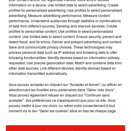
information on a device; Use limited data to select advertising; Create
Luis
Fonsi
révèle
préparer
une autre énorme
profiles for personalised advertising; Use profiles to select personalised
surprise à son public :
au début de l’été, il sera de
advertising; Measure advertising performance; Measure content
retour sur scène pour une grande tournée.
«
Être
performance; Understand audiences through statistics or combinations
of data from different sources; Develop and improve services; Create
sur la scène, c’est le meilleur moyen de célébrer
profiles to personalise content; Use profiles to select personalised
les choses.
C’est ma maison, en plus de ma vraie
content; Use limited data to select content; Ensure security, prevent and
maison avec ma famille
(…)
, c’est là que je me
detect fraud, and fix errors; Deliver and present advertising and content;
Save and communicate privacy choices. These technologies may
sens le plus à l’aise
».
process personal data such as IP address and browsing data to offer
following functionalities: Identify devices based on information actively
requested; Use precise geolocation data; Match and combine data from
other data sources; Link different devices; Identify devices based on
information transmitted automatically.
Vous pouvez accepter en cliquant sur "Accepter et fermer", ou affiner en
sélectionnant les finalités et/ou partenaires dans "Gérer mes choix".
Vous pouvez également refuser en cliquant sur "Continuer sans
accepter". Vos préférences ne s'appliqueront que pour ce site. Vous
pouvez mettre à jour vos choix, ou retirer votre consentement à tout
moment via le lien "Gérer les cookies" situé en bas de chaque page.