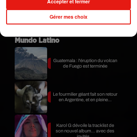
Accepter et fermer
Gérer mes choix
Publié : 13 décembre 2018 à 15h05 par Aurélie
AMCN
Mundo Latino
Guatemala : l'éruption du volcan
de Fuego est terminée
Le fourmilier géant fait son retour
en Argentine, et en pleine...
Karol G dévoile la tracklist de
son nouvel album… avec des
invités...