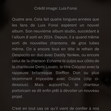
Crédit image:
Luis Fonsi
Quatre ans.
Cela fait quatre longues années que
les fans de Luis
Fonsi
espèrent un nouvel
album.
Son neuvième album studio, succédant à
l’album
8
sorti en 2014.
Depuis, il a quand même
sorti de nouvelles chansons, de gros tubes
même.
On a encore tous
en tête
le refrain de
Despacito
en duo avec
Daddy
Yankee, ou encore
celui de la chanson
Echame
la
culpa
aux côtés de
la chanteuse Demi
Lovato,
le titre
Calypso
avec la
rappeuse britannique Stefflon Don ou plus
récemment
Imposible
avec Ozuna (clip ci-
dessous).
Mais aujourd’hui, le chanteur
portoricain se dit enfin prêt à dévoiler un nouveau
projet.
C’est en tout cas ce qu’il vient de confier à nos