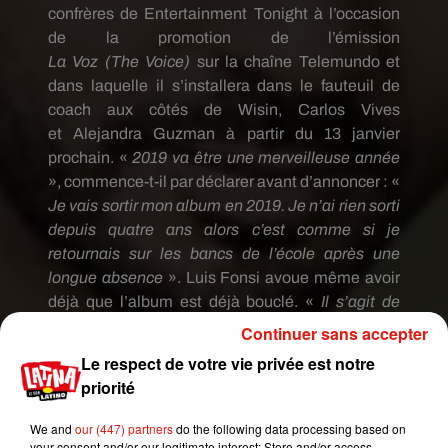
confrères
de Entertainment
Tonight
à l’occasion
de la promotion de l’émission
La
Voz
(The
Voice
)
sur la chaîne
Telemundo
et
dans laquelle il s’installera dans le fauteuil de
coach aux côtés de
Wisin
, Carlos Vives
et
Alejandra
Guzman
à partir du 13 janvier
prochain.
«
2019
va
être une merveilleuse année
», commence-t-il par déclarer avant d’annoncer :
«
Je vais sortir mon album en 2019.
Je n’ai rien sorti
depuis quatre ans alors c’est comme si je
retournais sur les bancs de l’école après une
longue absence
».
Luis Fonsi avoue même avoir
déjà que l’album est déjà bouclé.
«
Il s’agit de
chansons vraiment spéciales et très
Continuer sans accepter
personnelles.
L’album sera composé de chansons
Le respect de votre vie privée est notre
fortes et
uptempo
comme
Despacito
et il y aura
priorité
aussi de jolies ballades
», ajoute-t-il ainsi.
We and
our (447) partners
do the following data processing based on
Sans préciser la date de sortie de ce nouvel opus,
your consent and/or our legitimate interest: Store and/or access