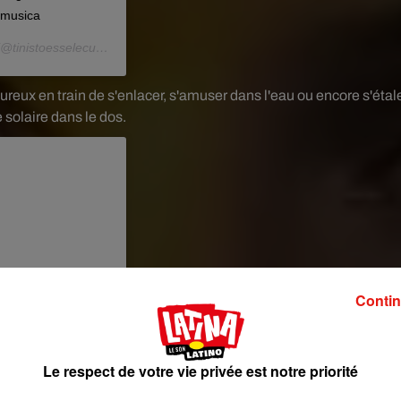
#musica
@tinistoesselecu) le
8 Juil. 2019 à 2 :15 PDT
eux en train de s'enlacer, s'amuser dans l'eau ou encore s'étal
 solaire dans le dos.
Contin
Le respect de votre vie privée est notre priorité