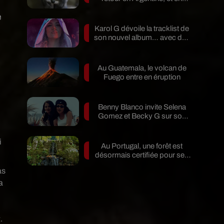
pleine...
e
Karol G dévoile la tracklist de
son nouvel album… avec des
invités...
Au Guatemala, le volcan de
Fuego entre en éruption
i
Benny Blanco invite Selena
Gomez et Becky G sur son
nouveau single
i
Au Portugal, une forêt est
désormais certifiée pour ses
bienfaits...
as
a
.