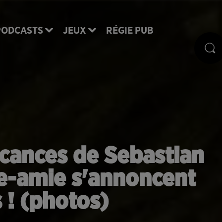
PODCASTS
JEUX
RÉGIE PUB
cances de Sebastian
te-amie s'annoncent
s ! (photos)