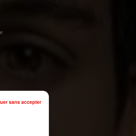
er
uer sans accepter