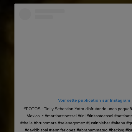
Voir cette publication sur Instagram
#FOTOS : Tini y Sebastian Yatra disfrutando unas peque
Mexico. • #martinastoessel #tini #tinitastoessel #nattinat
#thalia #brunomars #selenagomez #justinbieber #aitana #g
#davidbisbal #jenniferlopez #abrahammateo #beckyg #kar