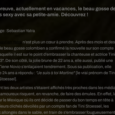
 preuve, actuellement en vacances, le beau gosse d
ès sexy avec sa petite-amie. Découvrez !
age:
Sebastian Yatra
astian Yatra
n’est plus un cœur à prendre. Après des mois et des
 le beau gosse colombien a confirmé la nouvelle sur son compte
quelle il est sur le point d’embrasser la chanteuse et actrice Tin
3". De son côté, la jolie brune de 22 ans a, elle aussi, publié une
Tiene Novio
s’enlaçaient tendrement. Sous sa publication, elle
de 24 ans a répondu :
"Je suis à toi Martina"
[le vrai prénom de Tin
Stoessel].
t les deux artistes s'étaient affichés très proches dans les médi
amoureux risquent, en revanche, de faire des émules. En effet, l
r le Mexique où ils ont
décidé de passer du bon temps en tête à
sieurs clichés dévoilés par un compte fan de Tini Stoessel, les
x allongés dans le sable, en train de s'embrasser fougueusement