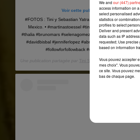
We and
our (447) partn
access information on a 
Voir cette publication sur Instagram
select personalised ad
statistics or combinatio
#FOTOS : Tini y Sebastian Yatra disfrutando unas peque
profiles to select person
Mexico. • #martinastoessel #tini #tinitastoessel #nattinat
Deliver and present adv
#thalia #brunomars #selenagomez #justinbieber #aitana #g
data such as IP address 
requested; Use precise g
#davidbisbal #jenniferlopez #abrahammateo #beckyg #kar
based on information tra
#followforfollowback #seguidores #demilovato 
Vous pouvez accepter en 
Une publication partagée par
Tini Stoessel Ecuador News®
(
mes choix". Vous pouvez
ce site. Vous pouvez met
bas de chaque page.