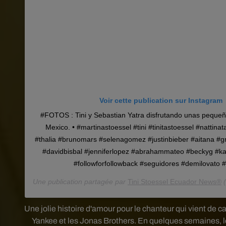
Voir cette publication sur Instagram
#FOTOS : Tini y Sebastian Yatra disfrutando unas peque
Mexico. • #martinastoessel #tini #tinitastoessel #nattinat
#thalia #brunomars #selenagomez #justinbieber #aitana #g
#davidbisbal #jenniferlopez #abrahammateo #beckyg #kar
#followforfollowback #seguidores #demilovato 
Une publication partagée par
Tini Stoessel Ecuador News®
(
Une jolie histoire d'amour pour le chanteur qui vient d
Yankee et les Jonas Brothers. En quelques semaines, le