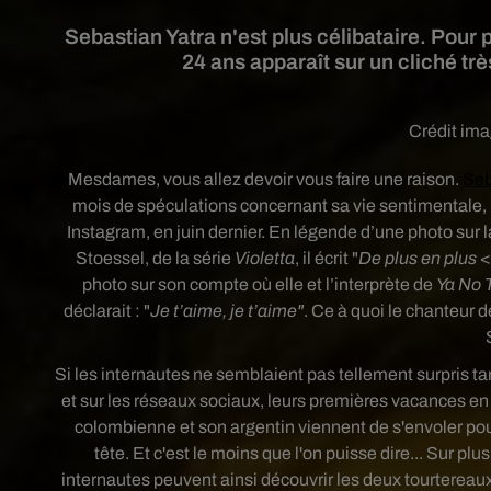
Sebastian Yatra n'est plus célibataire. Pour
24 ans apparaît sur un cliché tr
Crédit im
Mesdames, vous allez devoir vous faire une raison.
Seb
mois de spéculations concernant sa vie sentimentale,
Instagram, en juin dernier. En légende d’une photo sur la
Stoessel, de la série
Violetta
, il écrit "
De plus en plus
<
photo sur son compte où elle et l’interprète de
Ya No 
déclarait : "
Je t’aime, je t’aime"
. Ce à quoi le chanteur 
Si les internautes ne semblaient pas tellement surpris tan
et sur les réseaux sociaux, leurs premières vacances en 
colombienne et son argentin
viennent de s'envoler pou
tête
.
Et c'est le moins que l'on puisse dire... Sur plu
internautes peuvent ainsi découvrir les deux tourtereau