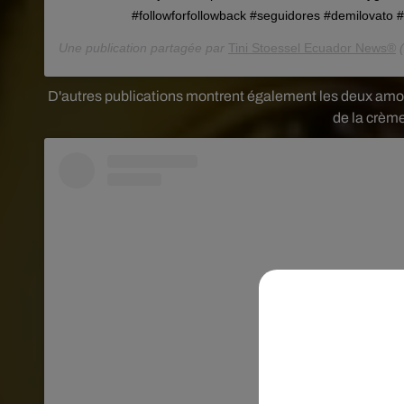
#followforfollowback #seguidores #demilovato 
Une publication partagée par
Tini Stoessel Ecuador News®
(
D'autres publications montrent également les deux amour
de la crème