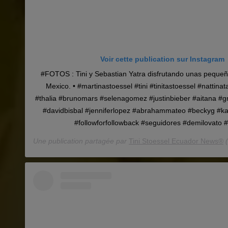
Voir cette publication sur Instagram
#FOTOS : Tini y Sebastian Yatra disfrutando unas peque
Mexico. • #martinastoessel #tini #tinitastoessel #nattinat
#thalia #brunomars #selenagomez #justinbieber #aitana #g
#davidbisbal #jenniferlopez #abrahammateo #beckyg #kar
#followforfollowback #seguidores #demilovato 
Une publication partagée par
Tini Stoessel Ecuador News®
(