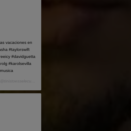
ñas vacaciones en
asha #taylorswift
reeicy #davidguetta
olg #karolsevilla
#musica
@tinistoesselecu) le
8 Juil. 2019 à 2 :07 PDT