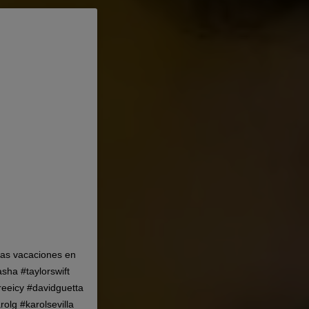
ñas vacaciones en
asha #taylorswift
reeicy #davidguetta
olg #karolsevilla