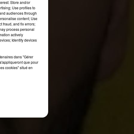
erest: Store and/or
tising; Use profiles to
tand audiences through
personalise content; Use
 fraud, and fix errors;
 may process personal
mation actively
vices; Identify devices
rtenaires dans "Gérer
s'appliqueront que pour
les cookies" situé en