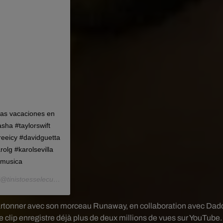
ñas vacaciones en
asha #taylorswift
reeicy #davidguetta
olg #karolsevilla
#musica
@tinistoesselecu) le
8 Juil. 2019 à 2 :12 PDT
x
e cartonner avec son morceau Runaway, en collaboration avec Dad
 clip enregistre déjà plus de deux millions de vues sur YouTube.