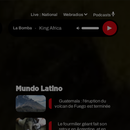
Live :
National
Webradios
Podcasts
King Africa
-
La Bomba
Mundo Latino
Guatemala : l'éruption du
volcan de Fuego est terminée
Le fourmilier géant fait son
retour en Argentine, et en