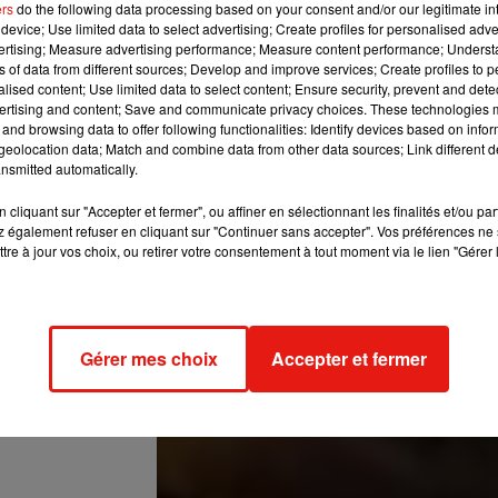
ers
do the following data processing based on your consent and/or our legitimate int
device; Use limited data to select advertising; Create profiles for personalised adver
vertising; Measure advertising performance; Measure content performance; Unders
ns of data from different sources; Develop and improve services; Create profiles to 
ñas vacaciones en
alised content; Use limited data to select content; Ensure security, prevent and detect
asha #taylorswift
ertising and content; Save and communicate privacy choices. These technologies
reeicy #davidguetta
and browsing data to offer following functionalities: Identify devices based on infor
eolocation data; Match and combine data from other data sources; Link different de
olg #karolsevilla
nsmitted automatically.
#musica
cliquant sur "Accepter et fermer", ou affiner en sélectionnant les finalités et/ou pa
@tinistoesselecu) le
8 Juil. 2019 à 2 :09 PDT
 également refuser en cliquant sur "Continuer sans accepter". Vos préférences ne 
tre à jour vos choix, ou retirer votre consentement à tout moment via le lien "Gérer 
Gérer mes choix
Accepter et fermer