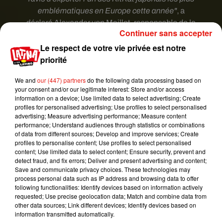
emblématiques en Europe cette année"
, a
déclaré Alexander von Maillot, responsable de la
Continuer sans accepter
confiserie chez le géant suisse de l’alimentation.
Le respect de votre vie privée est notre
priorité
We and
our (447) partners
do the following data processing based on
your consent and/or our legitimate interest: Store and/or access
information on a device; Use limited data to select advertising; Create
profiles for personalised advertising; Use profiles to select personalised
advertising; Measure advertising performance; Measure content
performance; Understand audiences through statistics or combinations
of data from different sources; Develop and improve services; Create
profiles to personalise content; Use profiles to select personalised
content; Use limited data to select content; Ensure security, prevent and
detect fraud, and fix errors; Deliver and present advertising and content;
Save and communicate privacy choices. These technologies may
process personal data such as IP address and browsing data to offer
following functionalities: Identify devices based on information actively
Voir cette publication sur Instagram
requested; Use precise geolocation data; Match and combine data from
Introducing a new chocolate experience! KITKAT
other data sources; Link different devices; Identify devices based on
information transmitted automatically.
made with Green Tea Matcha �xa A complex