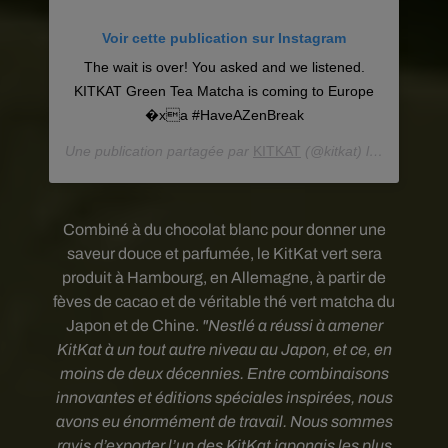
Voir cette publication sur Instagram
The wait is over! You asked and we listened.
KITKAT Green Tea Matcha is coming to Europe
�xa #HaveAZenBreak
Une publication partagée par
KITKAT
(@kitkat) le
20 Févr. 2
Combiné à du chocolat blanc pour donner une
saveur douce et parfumée, le KitKat vert sera
produit à Hambourg, en Allemagne, à partir de
fèves de cacao et de véritable thé vert matcha du
Japon et de Chine.
"Nestlé a réussi à amener
KitKat à un tout autre niveau au Japon, et ce, en
moins de deux décennies. Entre combinaisons
innovantes et éditions spéciales inspirées, nous
avons eu énormément de travail. Nous sommes
ravis d’exporter l’un des KitKat japonais les plus