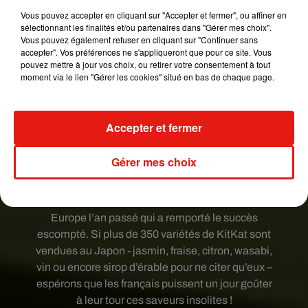
flavour with an alluring sweetness.
Vous pouvez accepter en cliquant sur "Accepter et fermer", ou affiner en
#HaveAZenBreak
sélectionnant les finalités et/ou partenaires dans "Gérer mes choix".
Vous pouvez également refuser en cliquant sur "Continuer sans
Une publication partagée par
KITKAT
(@kitkat) le
22 Févr. 2
accepter". Vos préférences ne s'appliqueront que pour ce site. Vous
pouvez mettre à jour vos choix, ou retirer votre consentement à tout
moment via le lien "Gérer les cookies" situé en bas de chaque page.
Sans colorants d’arômes ni de conservateurs
artificiels, cette barre chocolatée au thé matcha
"répond aux demandes croissantes des
Accepter et fermer
consommateurs qui aiment expérimenter les
nouvelles tendances"
, explique la marque. Une
Gérer mes choix
théorie confirmée par le lancement du KitKat
Ruby (caractérisée par une saveur de baie
obtenue à partir de la fève de cacao rubis, ndlr) en
Europe l’an passé qui a remporté le succès
escompté. Si plus de 350 variétés de KitKat sont
vendues au Japon - jasmin, fraise, citron, wasabi,
vin ou encore sirop d’érable pour ne citer qu’eux –
espérons que les français puissent un jour goûter
à leur tour ces saveurs insolites !