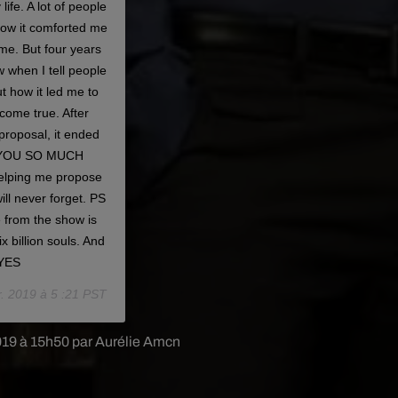
ife. A lot of people
how it comforted me
me. But four years
 when I tell people
ut how it led me to
ome true. After
proposal, it ended
NK YOU SO MUCH
elping me propose
ill never forget. PS
e from the show is
x billion souls. And
DYES
. 2019 à 5 :21 PST
2019 à 15h50 par Aurélie Amcn