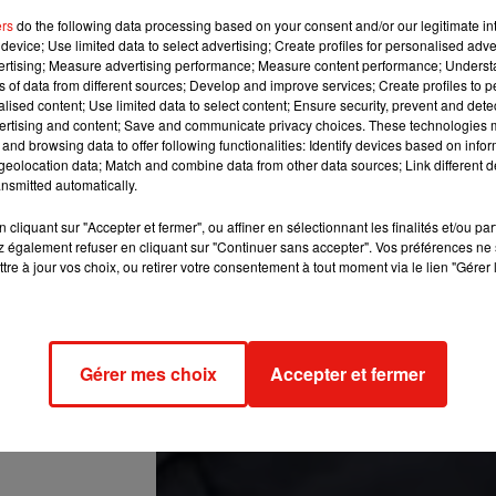
 cela a changé ma vie, je leur explique que cela m’a conduit
ers
do the following data processing based on your consent and/or our legitimate int
nisation, de stress et d’impatience, cette demande s’est révél
device; Use limited data to select advertising; Create profiles for personalised adver
rie Burton et Sophia Bush, je peux vous garantir que c’est 
vertising; Measure advertising performance; Measure content performance; Unders
r sa page.
ns of data from different sources; Develop and improve services; Create profiles to 
alised content; Use limited data to select content; Ensure security, prevent and detect
ertising and content; Save and communicate privacy choices. These technologies
and browsing data to offer following functionalities: Identify devices based on infor
eolocation data; Match and combine data from other data sources; Link different de
nsmitted automatically.
cliquant sur "Accepter et fermer", ou affiner en sélectionnant les finalités et/ou pa
 également refuser en cliquant sur "Continuer sans accepter". Vos préférences ne 
tre à jour vos choix, ou retirer votre consentement à tout moment via le lien "Gérer 
Gérer mes choix
Accepter et fermer