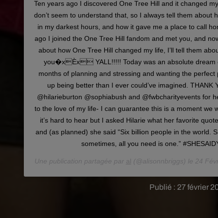
Ten years ago I discovered One Tree Hill and it changed my l
don’t seem to understand that, so I always tell them about 
in my darkest hours, and how it gave me a place to call ho
ago I joined the One Tree Hill fandom and met you, and now
about how One Tree Hill changed my life, I’ll tell them abo
you�xÈx YALL!!!!! Today was an absolute dream c
months of planning and stressing and wanting the perfect 
up being better than I ever could’ve imagined. THA
@hilarieburton @sophiabush and @fwbcharityevents for h
to the love of my life- I can guarantee this is a moment we w
it’s hard to hear but I asked Hilarie what her favorite quot
and (as planned) she said “Six billion people in the world. Si
sometimes, all you need is one.” #SHESAI
Une publication partagée par
al
(@alisonnbriggs) le
24 Févr
Publié : 27 février 