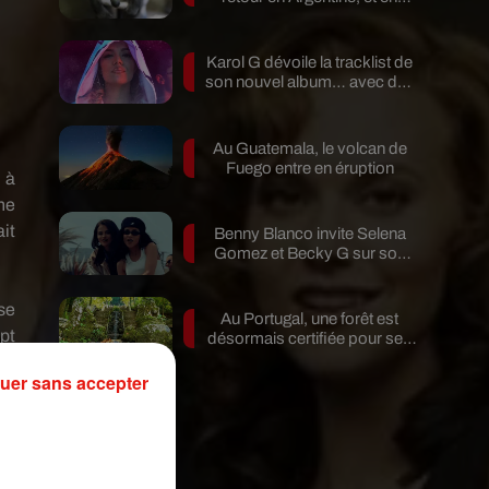
pleine...
Karol G dévoile la tracklist de
son nouvel album… avec des
invités...
Au Guatemala, le volcan de
Fuego entre en éruption
 à
ne
it
Benny Blanco invite Selena
Gomez et Becky G sur son
nouveau single
se
Au Portugal, une forêt est
mpt
désormais certifiée pour ses
bienfaits...
et
uer sans accepter
rs
et