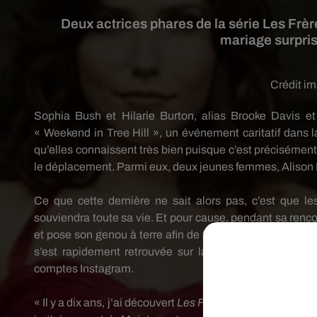
Deux actrices phares de la série Les Frè
mariage surpri
Crédit i
Sophia Bush et Hilarie Burton, alias
Brooke
Davis et
«
Weekend
in
Tree
Hill
», un événement caritatif dans la
qu’elles connaissent très bien puisque c’est précisément 
le déplacement.
Parmi eux, deux jeunes femmes, Alison
Ce que cette dernière ne sait alors pas, c’est que le
souviendra toute sa vie.
Et pour cause, pendant sa renco
et pose son genou à terre afin de faire sa demande en 
s’est rapidement retrouvée sur la toile.
Les futures m
comptes
Instagram
.
« Il y a dix ans, j’ai découvert
Les Frères Scott
et cela a c