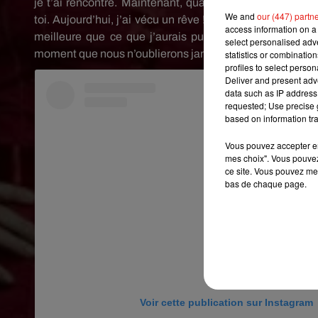
je t’ai rencontré.
Maintenant, quand je dis aux gens que
We and
our (447) partn
toi.
Aujourd’hui, j’ai vécu un rêve !
Après des mois d’orga
access information on a 
meilleure que ce que j’aurais pu imaginer.
MERCI Hila
select personalised ad
moment que nous n’oublierons jamais », a écrit Alison su
statistics or combinatio
profiles to select person
Deliver and present adv
data such as IP address 
requested; Use precise g
based on information tra
Vous pouvez accepter en 
mes choix". Vous pouvez
ce site. Vous pouvez met
bas de chaque page.
Voir cette publication sur Instagram