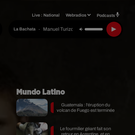
Live :
National
Webradios
Podcasts
Manuel Turizo
-
La Bachata
Mundo Latino
Guatemala : l'éruption du
volcan de Fuego est terminée
Le fourmilier géant fait son
retour en Argentine, et en