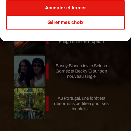
Karol G dévoile la tracklist de
Accepter et fermer
son nouvel album… avec des
invités...
Gérer mes choix
Au Guatemala, le volcan de
Fuego entre en éruption
Benny Blanco invite Selena
Gomez et Becky G sur son
nouveau single
Au Portugal, une forêt est
désormais certifiée pour ses
bienfaits...