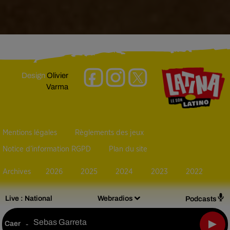
Design
Olivier
Varma
Mentions légales
Règlements des jeux
Notice d’information RGPD
Plan du site
Archives
2026
2025
2024
2023
2022
Live :
National
Webradios
Podcasts
Sebas Garreta
Caer
-