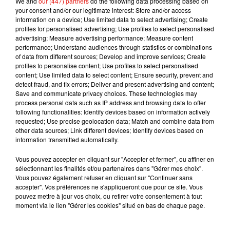
We and
our (447) partners
do the following data processing based on
la marque disparaître.
your consent and/or our legitimate interest: Store and/or access
information on a device; Use limited data to select advertising; Create
BN
fut pourtant le premier sur le marché du
profiles for personalised advertising; Use profiles to select personalised
gâteau star du goûter dès les années 50. Mais
advertising; Measure advertising performance; Measure content
performance; Understand audiences through statistics or combinations
Prince de Lu
a fini par devenir plus gros et régner
of data from different sources; Develop and improve services; Create
en maître sur le marché.
profiles to personalise content; Use profiles to select personalised
content; Use limited data to select content; Ensure security, prevent and
Publié : 17 mai 2019 à 12h40 par MT
detect fraud, and fix errors; Deliver and present advertising and content;
Mundo Latino
Save and communicate privacy choices. These technologies may
process personal data such as IP address and browsing data to offer
following functionalities: Identify devices based on information actively
requested; Use precise geolocation data; Match and combine data from
Guatemala : l'éruption du volcan
other data sources; Link different devices; Identify devices based on
de Fuego est terminée
information transmitted automatically.
Vous pouvez accepter en cliquant sur "Accepter et fermer", ou affiner en
sélectionnant les finalités et/ou partenaires dans "Gérer mes choix".
Vous pouvez également refuser en cliquant sur "Continuer sans
Le fourmilier géant fait son retour
accepter". Vos préférences ne s'appliqueront que pour ce site. Vous
en Argentine, et en pleine...
pouvez mettre à jour vos choix, ou retirer votre consentement à tout
moment via le lien "Gérer les cookies" situé en bas de chaque page.