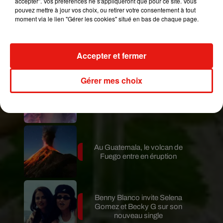
accepter". Vos préférences ne s'appliqueront que pour ce site. Vous
pouvez mettre à jour vos choix, ou retirer votre consentement à tout
moment via le lien "Gérer les cookies" situé en bas de chaque page.
Le fourmilier géant fait son retour
en Argentine, et en pleine...
Accepter et fermer
Gérer mes choix
Karol G dévoile la tracklist de
son nouvel album… avec des
invités...
Au Guatemala, le volcan de
Fuego entre en éruption
Benny Blanco invite Selena
Gomez et Becky G sur son
nouveau single