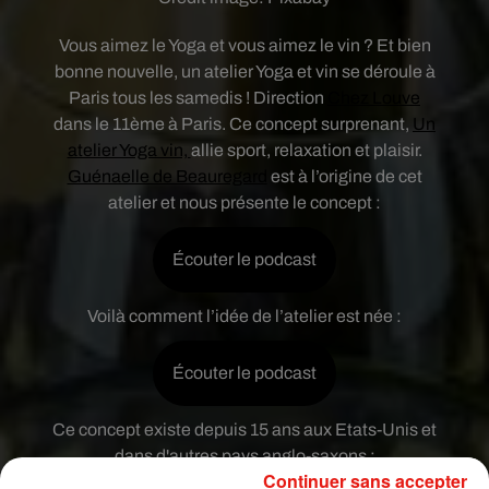
Vous aimez le Yoga et vous aimez le vin ? Et bien
bonne nouvelle, un atelier Yoga et vin se déroule à
Paris tous les samedis ! Direction
Chez Louve
dans le 11ème à Paris. Ce concept surprenant,
Un
atelier Yoga vin,
allie sport, relaxation et plaisir.
Guénaelle de Beauregard
est à l’origine de cet
atelier et nous présente le concept :
Écouter le podcast
Voilà comment l’idée de l’atelier est née :
Écouter le podcast
Ce concept existe depuis 15 ans aux Etats-Unis et
dans d'autres pays anglo-saxons :
Continuer sans accepter