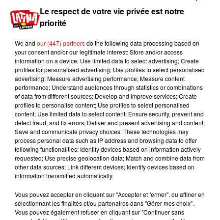
Le respect de votre vie privée est notre
Écouter le podcast
priorité
Guénaelle est œnologue de profession. C’est
We and
our (447) partners
do the following data processing based on
donc elle qui animera ensuite l’atelier de
your consent and/or our legitimate interest: Store and/or access
dégustation et fera la présentation des vins, le
information on a device; Use limited data to select advertising; Create
profiles for personalised advertising; Use profiles to select personalised
tout dans une ambiance très conviviale ! Pour y
advertising; Measure advertising performance; Measure content
assister, avoir des connaissances en Yoga ou en
performance; Understand audiences through statistics or combinations
matière de vin n'est pas nécessaire !
of data from different sources; Develop and improve services; Create
profiles to personalise content; Use profiles to select personalised
content; Use limited data to select content; Ensure security, prevent and
Écouter le podcast
detect fraud, and fix errors; Deliver and present advertising and content;
Save and communicate privacy choices. These technologies may
process personal data such as IP address and browsing data to offer
Publié : 19 février 2019 à 9h00 par Jérome
following functionalities: Identify devices based on information actively
requested; Use precise geolocation data; Match and combine data from
Pasanau
other data sources; Link different devices; Identify devices based on
Mundo Latino
information transmitted automatically.
Vous pouvez accepter en cliquant sur "Accepter et fermer", ou affiner en
Guatemala : l'éruption du volcan
sélectionnant les finalités et/ou partenaires dans "Gérer mes choix".
de Fuego est terminée
Vous pouvez également refuser en cliquant sur "Continuer sans