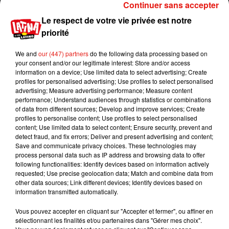
Continuer sans accepter
Le respect de votre vie privée est notre
priorité
We and
our (447) partners
do the following data processing based on
your consent and/or our legitimate interest: Store and/or access
information on a device; Use limited data to select advertising; Create
profiles for personalised advertising; Use profiles to select personalised
advertising; Measure advertising performance; Measure content
performance; Understand audiences through statistics or combinations
of data from different sources; Develop and improve services; Create
profiles to personalise content; Use profiles to select personalised
content; Use limited data to select content; Ensure security, prevent and
detect fraud, and fix errors; Deliver and present advertising and content;
Save and communicate privacy choices. These technologies may
process personal data such as IP address and browsing data to offer
following functionalities: Identify devices based on information actively
requested; Use precise geolocation data; Match and combine data from
Publié : 2 avril 2019 à 15h00 par Aurélie Amcn
other data sources; Link different devices; Identify devices based on
information transmitted automatically.
Mundo Latino
Vous pouvez accepter en cliquant sur "Accepter et fermer", ou affiner en
sélectionnant les finalités et/ou partenaires dans "Gérer mes choix".
Guatemala : l'éruption du volcan