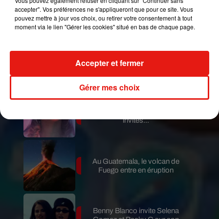
Vous pouvez également refuser en cliquant sur "Continuer sans
de Fuego est terminée
accepter". Vos préférences ne s'appliqueront que pour ce site. Vous
pouvez mettre à jour vos choix, ou retirer votre consentement à tout
moment via le lien "Gérer les cookies" situé en bas de chaque page.
Le fourmilier géant fait son retour
Accepter et fermer
en Argentine, et en pleine...
Gérer mes choix
Karol G dévoile la tracklist de
son nouvel album… avec des
invités...
Au Guatemala, le volcan de
Fuego entre en éruption
Benny Blanco invite Selena