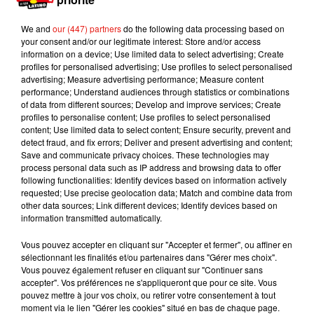
— Art Porn (@artporns)
16 avril 2019
We and
our (447) partners
do the following data processing based on
your consent and/or our legitimate interest: Store and/or access
information on a device; Use limited data to select advertising; Create
profiles for personalised advertising; Use profiles to select personalised
Le papa a ensuite posté la vidéo sur Twitter et
advertising; Measure advertising performance; Measure content
cette dernière est rapidement devenue virale. Elle
performance; Understand audiences through statistics or combinations
a été aimée plus de 470 000 fois. Pour rappel
Le
of data from different sources; Develop and improve services; Create
profiles to personalise content; Use profiles to select personalised
Roi Lion
ressort cet été au cinéma en version life
content; Use limited data to select content; Ensure security, prevent and
motion picture.
detect fraud, and fix errors; Deliver and present advertising and content;
Save and communicate privacy choices. These technologies may
Publié : 19 avril 2019 à 11h50 par MT
process personal data such as IP address and browsing data to offer
Mundo Latino
following functionalities: Identify devices based on information actively
requested; Use precise geolocation data; Match and combine data from
other data sources; Link different devices; Identify devices based on
information transmitted automatically.
Guatemala : l'éruption du volcan
de Fuego est terminée
Vous pouvez accepter en cliquant sur "Accepter et fermer", ou affiner en
sélectionnant les finalités et/ou partenaires dans "Gérer mes choix".
Vous pouvez également refuser en cliquant sur "Continuer sans
accepter". Vos préférences ne s'appliqueront que pour ce site. Vous
pouvez mettre à jour vos choix, ou retirer votre consentement à tout
Le fourmilier géant fait son retour
moment via le lien "Gérer les cookies" situé en bas de chaque page.
en Argentine, et en pleine...