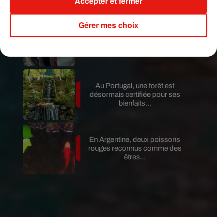
Accepter et fermer
Gérer mes choix
Benny Blanco invite Selena
Gomez et Becky G sur son
nouveau single
Au Portugal, une forêt est
désormais certifiée pour ses
bienfaits...
En Argentine, deux poissons
rouges reconnus comme des
êtres...