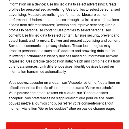
information on a device; Use limited data to select advertising; Create
état de calme et de tranquillité particulièrement
profiles for personalised advertising; Use profiles to select personalised
appréciable. Tentés ?
advertising; Measure advertising performance; Measure content
performance; Understand audiences through statistics or combinations
Publié : 22 juillet 2019 à 6h51 par Diane
of data from different sources; Develop and improve services; Create
Thibaudier
profiles to personalise content; Use profiles to select personalised
content; Use limited data to select content; Ensure security, prevent and
Mundo Latino
detect fraud, and fix errors; Deliver and present advertising and content;
Save and communicate privacy choices. These technologies may
process personal data such as IP address and browsing data to offer
Le fourmilier géant fait son retour
following functionalities: Identify devices based on information actively
en Argentine, et en pleine...
requested; Use precise geolocation data; Match and combine data from
other data sources; Link different devices; Identify devices based on
information transmitted automatically.
Vous pouvez accepter en cliquant sur "Accepter et fermer", ou affiner en
Karol G dévoile la tracklist de
sélectionnant les finalités et/ou partenaires dans "Gérer mes choix".
son nouvel album… avec des
Vous pouvez également refuser en cliquant sur "Continuer sans
invités...
accepter". Vos préférences ne s'appliqueront que pour ce site. Vous
pouvez mettre à jour vos choix, ou retirer votre consentement à tout
moment via le lien "Gérer les cookies" situé en bas de chaque page.
Au Guatemala, le volcan de
Fuego entre en éruption