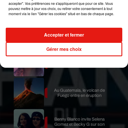
de Fuego est terminée
accepter". Vos préférences ne s'appliqueront que pour ce site. Vous
pouvez mettre à jour vos choix, ou retirer votre consentement à tout
moment via le lien "Gérer les cookies" situé en bas de chaque page.
Le fourmilier géant fait son retour
en Argentine, et en pleine...
Accepter et fermer
Gérer mes choix
Karol G dévoile la tracklist de
son nouvel album… avec des
invités...
Au Guatemala, le volcan de
Fuego entre en éruption
Benny Blanco invite Selena
Gomez et Becky G sur son