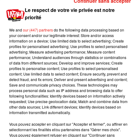
Continuer sans accepter
Le respect de votre vie privée est notre
priorité
We and
our (447) partners
do the following data processing based on
your consent and/or our legitimate interest: Store and/or access
information on a device; Use limited data to select advertising; Create
profiles for personalised advertising; Use profiles to select personalised
advertising; Measure advertising performance; Measure content
performance; Understand audiences through statistics or combinations
of data from different sources; Develop and improve services; Create
profiles to personalise content; Use profiles to select personalised
content; Use limited data to select content; Ensure security, prevent and
detect fraud, and fix errors; Deliver and present advertising and content;
Save and communicate privacy choices. These technologies may
process personal data such as IP address and browsing data to offer
following functionalities: Identify devices based on information actively
Publié : 14 décembre 2018 à 17h00 par Aurélie
requested; Use precise geolocation data; Match and combine data from
Amcn
other data sources; Link different devices; Identify devices based on
Mundo Latino
information transmitted automatically.
Vous pouvez accepter en cliquant sur "Accepter et fermer", ou affiner en
sélectionnant les finalités et/ou partenaires dans "Gérer mes choix".
Guatemala : l'éruption du volcan
Vous pouvez également refuser en cliquant sur "Continuer sans