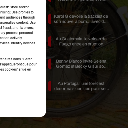
pleine...
erest: Store and/or
tising; Use profiles to
Karol G dévoile la tracklist de
tand audiences through
son nouvel album… avec des
personalise content; Use
invités...
 fraud, and fix errors;
 may process personal
mation actively
Au Guatemala, le volcan de
vices; Identify devices
Fuego entre en éruption
e
rtenaires dans "Gérer
Benny Blanco invite Selena
st
s'appliqueront que pour
Gomez et Becky G sur son
les cookies" situé en
e
nouveau single
Au Portugal, une forêt est
ux
désormais certifiée pour ses
e
bienfaits...