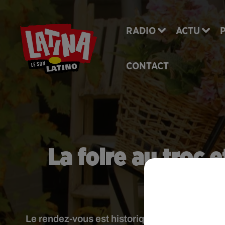
RADIO
ACTU
CONTACT
La foire au troc 
re
Le rendez-vous est historique en �}le-de-Franc