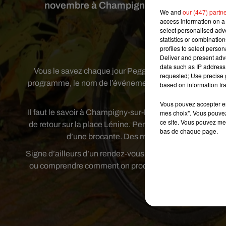
novembre à Champigny-sur-Marne. Au pr
We and
our (447) partn
forcéme
access information on a 
select personalised ad
statistics or combinatio
profiles to select person
Crédit
Deliver and present adv
data such as IP address 
Vous le savez chaque jour Peggy du Latino Show vous t
requested; Use precise g
programme, le nom de l’événement l’a intrigué. C’est sur 
based on information tra
Vous pouvez accepter en 
Il faut le savoir à Champigny-sur-Marne, le rendez-vous es
mes choix". Vous pouvez
ce site. Vous pouvez met
de retour sur la place Lénine. Pendant deux jours les 3 
bas de chaque page.
d’une brocante. Des manèges vous attendront, 
Signe d’ailleurs d’un rendez-vous familial, les animaux d
ou comprendre comment on produit du pain et du beurr
de 9h à 19h e
Publié : 2 novembre 2