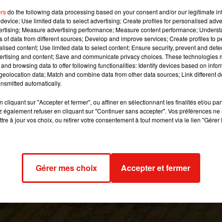
ogramme ; des bonnes affaires, des manèges et
ers
do the following data processing based on your consent and/or our legitimate int
nt une ferme !
device; Use limited data to select advertising; Create profiles for personalised adver
vertising; Measure advertising performance; Measure content performance; Unders
ns of data from different sources; Develop and improve services; Create profiles to 
alised content; Use limited data to select content; Ensure security, prevent and detect
 image:
PxHere
ertising and content; Save and communicate privacy choices. These technologies
and browsing data to offer following functionalities: Identify devices based on infor
rouve un bon plan. Et cette fois-ci, avant même de connaître le
eolocation data; Match and combine data from other data sources; Link different de
que se rendre à la foire au troc et aux cochons ça n’a déjà rien d
nsmitted automatically.
banal !
cliquant sur "Accepter et fermer", ou affiner en sélectionnant les finalités et/ou pa
t historique. Il y a déjà eu 455 éditions et cette année la foire e
 également refuser en cliquant sur "Continuer sans accepter". Vos préférences ne 
tre à jour vos choix, ou retirer votre consentement à tout moment via le lien "Gérer 
et 4 novembre, vous pourrez faire de bonnes affaires avec la tenu
principalement pour faire rire aux éclats les enfants.
e la ferme seront de la partie pour observer la tétée des chevrea
e.
La foire au troc et aux cochons
vous attend samedi 3 novembr
Gérer mes choix
Accepter et fermer
t dimanche de 9h à 18h.
018 à 9h30 par Maud Tambellini