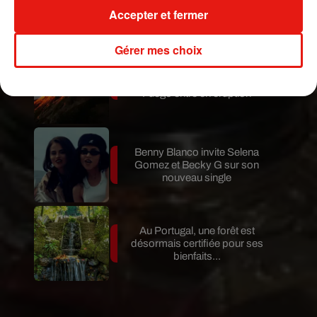
son nouvel album… avec des
Accepter et fermer
invités...
Gérer mes choix
Au Guatemala, le volcan de
Fuego entre en éruption
Benny Blanco invite Selena
Gomez et Becky G sur son
nouveau single
Au Portugal, une forêt est
désormais certifiée pour ses
bienfaits...