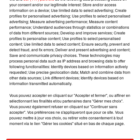
your consent and/or our legitimate interest: Store and/or access
information on a device; Use limited data to select advertising; Create
Des ateliers « do it yourself » sont aussi prévus
profiles for personalised advertising; Use profiles to select personalised
pour apprendre notamment à faire des
advertising; Measure advertising performance; Measure content
cosmétiques au naturel. L’entrée est gratuite de
performance; Understand audiences through statistics or combinations
of data from different sources; Develop and improve services; Create
11h à 22h le samedi et de 10h à 19h le dimanche.
profiles to personalise content; Use profiles to select personalised
Publié : 14 juin 2019 à 8h24 par MT
content; Use limited data to select content; Ensure security, prevent and
detect fraud, and fix errors; Deliver and present advertising and content;
Mundo Latino
Save and communicate privacy choices. These technologies may
process personal data such as IP address and browsing data to offer
following functionalities: Identify devices based on information actively
requested; Use precise geolocation data; Match and combine data from
Guatemala : l'éruption du volcan
other data sources; Link different devices; Identify devices based on
de Fuego est terminée
information transmitted automatically.
Vous pouvez accepter en cliquant sur "Accepter et fermer", ou affiner en
sélectionnant les finalités et/ou partenaires dans "Gérer mes choix".
Vous pouvez également refuser en cliquant sur "Continuer sans
Le fourmilier géant fait son retour
accepter". Vos préférences ne s'appliqueront que pour ce site. Vous
en Argentine, et en pleine...
pouvez mettre à jour vos choix, ou retirer votre consentement à tout
moment via le lien "Gérer les cookies" situé en bas de chaque page.
Karol G dévoile la tracklist de