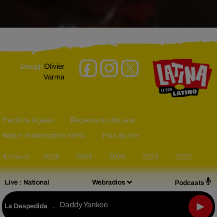
Design
Olivier
Varma
Mentions légales
Règlements des jeux
Notice d’information RGPD
Plan du site
Archives
2026
2025
2024
2023
2022
Live :
National
Webradios
Podcasts
Daddy Yankee
La Despedida
-