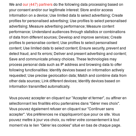
mortelle
».
We and
our (447) partners
do the following data processing based on
your consent and/or our legitimate interest: Store and/or access
Et de terminer par un argument massue : «
En
information on a device; Use limited data to select advertising; Create
profiles for personalised advertising; Use profiles to select personalised
tant que légis­la­teurs, nous avons le devoir de faire
advertising; Measure advertising performance; Measure content
des choses qui sauve­ront la vie des gens. Si nous
performance; Understand audiences through statistics or combinations
n’in­ter­di­sons pas la ciga­rette, nous tuons des
of data from different sources; Develop and improve services; Create
profiles to personalise content; Use profiles to select personalised
gens.
»
content; Use limited data to select content; Ensure security, prevent and
Publié : 7 février 2019 à 9h45 par Maud Tambellini
detect fraud, and fix errors; Deliver and present advertising and content;
Save and communicate privacy choices. These technologies may
Mundo Latino
process personal data such as IP address and browsing data to offer
following functionalities: Identify devices based on information actively
requested; Use precise geolocation data; Match and combine data from
Le fourmilier géant fait son retour
other data sources; Link different devices; Identify devices based on
en Argentine, et en pleine...
information transmitted automatically.
Vous pouvez accepter en cliquant sur "Accepter et fermer", ou affiner en
sélectionnant les finalités et/ou partenaires dans "Gérer mes choix".
Vous pouvez également refuser en cliquant sur "Continuer sans
Karol G dévoile la tracklist de
accepter". Vos préférences ne s'appliqueront que pour ce site. Vous
son nouvel album… avec des
pouvez mettre à jour vos choix, ou retirer votre consentement à tout
invités...
moment via le lien "Gérer les cookies" situé en bas de chaque page.