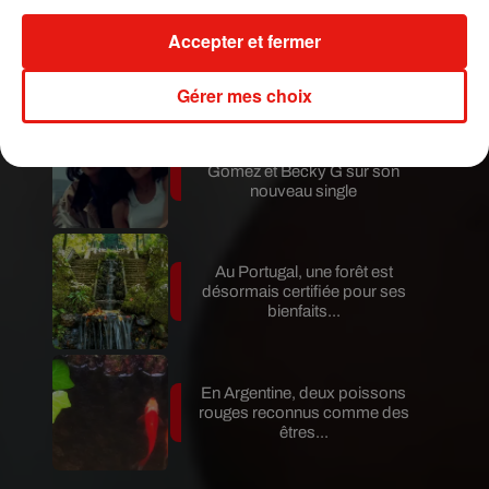
Accepter et fermer
Au Guatemala, le volcan de
Fuego entre en éruption
Gérer mes choix
Benny Blanco invite Selena
Gomez et Becky G sur son
nouveau single
Au Portugal, une forêt est
désormais certifiée pour ses
bienfaits...
En Argentine, deux poissons
rouges reconnus comme des
êtres...