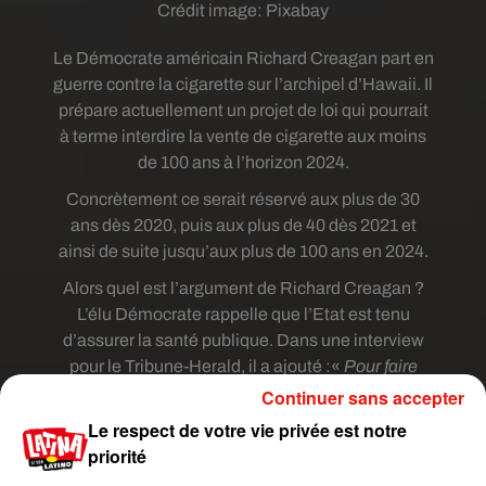
Crédit image:
Pixabay
Le Démocrate américain Richard Creagan part en
guerre contre la cigarette sur l’archipel d’Hawaii. Il
prépare actuellement un projet de loi qui pourrait
à terme interdire la vente de cigarette aux moins
de 100 ans à l’horizon 2024.
Concrètement ce serait réservé aux plus de 30
ans dès 2020, puis aux plus de 40 dès 2021 et
ainsi de suite jusqu’aux plus de 100 ans en 2024.
Alors quel est l’argument de Richard Creagan ?
L’élu Démocrate rappelle que l’Etat est tenu
d’assurer la santé publique. Dans une interview
pour le Tribune-Herald, il a ajouté :«
Pour faire
court, nous avons des indi­vi­dus forte­ment dépen­
Continuer sans accepter
dants, asser­vis par une indus­trie ridi­cu­le­ment
Le respect de votre vie privée est notre
nocive, qui a conçu une ciga­rette haute­ment
priorité
addic­tive tout en sachant qu’elle était très