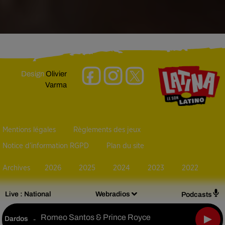
Design
Olivier
Varma
Mentions légales
Règlements des jeux
Notice d’information RGPD
Plan du site
Archives
2026
2025
2024
2023
2022
Live :
National
Webradios
Podcasts
Romeo Santos & Prince Royce
Dardos
-