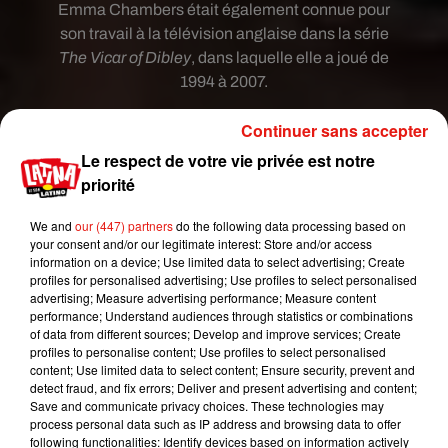
Emma Chambers était également connue pour
son travail à la télévision anglaise dans la série
The Vicar of Dibley
, dans laquelle elle a joué de
1994 à 2007.
Actrice et femme très appréciée dans le milieu du
Continuer sans accepter
divertissement, les hommages n’ont pas tardé à
Le respect de votre vie privée est notre
fleurir, rendant grâce à sa mémoire. Hugh Grant a
priorité
salué le souvenir de sa sœur de cinéma.
Emma Chambers was a hilarious and very warm
We and
our (447) partners
do the following data processing based on
your consent and/or our legitimate interest: Store and/or access
person and of course a brilliant actress. Very sad
information on a device; Use limited data to select advertising; Create
news.
profiles for personalised advertising; Use profiles to select personalised
advertising; Measure advertising performance; Measure content
— Hugh Grant (@HackedOffHugh)
24 février
performance; Understand audiences through statistics or combinations
2018
of data from different sources; Develop and improve services; Create
profiles to personalise content; Use profiles to select personalised
Emma était une personne très drôle et
content; Use limited data to select content; Ensure security, prevent and
chaleureuse et bien sûr, une actrice brillante.
detect fraud, and fix errors; Deliver and present advertising and content;
Save and communicate privacy choices. These technologies may
Tragique nouvelle.
process personal data such as IP address and browsing data to offer
following functionalities: Identify devices based on information actively
L’agent de l’actrice s’est exprimé dans un