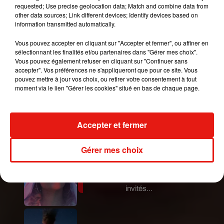
requested; Use precise geolocation data; Match and combine data from
communiqué très touchant, confiant qu’elle avait
other data sources; Link different devices; Identify devices based on
apporté de la joie et des rires à beaucoup. Il a
information transmitted automatically.
également confirmé qu’Emma Chambers était
Vous pouvez accepter en cliquant sur "Accepter et fermer", ou affiner en
morte de cause naturelle.
sélectionnant les finalités et/ou partenaires dans "Gérer mes choix".
Vous pouvez également refuser en cliquant sur "Continuer sans
Publié : 24 février 2018 à 19h00 par Stéphane
accepter". Vos préférences ne s'appliqueront que pour ce site. Vous
Hubert
pouvez mettre à jour vos choix, ou retirer votre consentement à tout
Mundo Latino
moment via le lien "Gérer les cookies" situé en bas de chaque page.
Le fourmilier géant fait son retour
Accepter et fermer
en Argentine, et en pleine...
Gérer mes choix
Karol G dévoile la tracklist de
son nouvel album… avec des
invités...