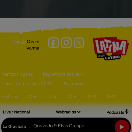
Design
Olivier
Varma
Mentions légales
Règlements des jeux
Notice d’information RGPD
Plan du site
Archives
2026
2025
2024
2023
2022
Live :
National
Webradios
Podcasts
Quevedo & Elvis Crespo
La Graciosa
-