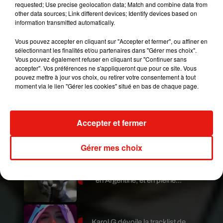
requested; Use precise geolocation data; Match and combine data from
1990 que Peggy Lipton rejoint le casting de
Twin
other data sources; Link different devices; Identify devices based on
Peaks
, la série culte de David Lynch. Elle y joue
information transmitted automatically.
Norma Jennings, une ancienne Miss Twin Peaks
Vous pouvez accepter en cliquant sur "Accepter et fermer", ou affiner en
et propriétaire du Double R Diner. Un rôle qui a
sélectionnant les finalités et/ou partenaires dans "Gérer mes choix".
rendu son visage familier pour le grand public.
Vous pouvez également refuser en cliquant sur "Continuer sans
accepter". Vos préférences ne s'appliqueront que pour ce site. Vous
Publié : 12 mai 2019 à 10h45 par A.L.
pouvez mettre à jour vos choix, ou retirer votre consentement à tout
Mundo Latino
moment via le lien "Gérer les cookies" situé en bas de chaque page.
Guatemala : l'éruption du volcan
Accepter et fermer
de Fuego est terminée
Gérer mes choix
Le fourmilier géant fait son retour
en Argentine, et en pleine...
Karol G dévoile la tracklist de