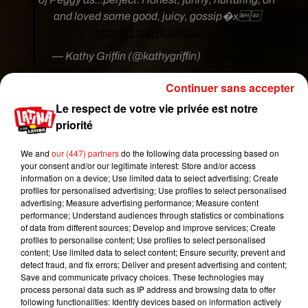
and loved some good, juicy, gossip�x
https://t.co/RfQd0CqJG3
— Kathy Griffin (@kathygriffin)
12 mai 2019
"J’ai le coeur brisé. J’ai eu l’opportunité de
Continuer sans accepter
travailler avec Peggy pendant quelques jours sur
Le respect de votre vie privée est notre
un film. Je suis absolument tombée amoureuse
priorité
d’elle. Honnêtement, j’ai toujours pensé à Peggy
comme...la femme parfaite",
a de son côté tweeté
We and
our (447) partners
do the following data processing based on
l'actrice et humoriste américaine Kathy Griffin.
your consent and/or our legitimate interest: Store and/or access
information on a device; Use limited data to select advertising; Create
Peggy Lipton a débuté sa carrière sur le petit
profiles for personalised advertising; Use profiles to select personalised
écran. Après quelques apparitions à la télévision,
advertising; Measure advertising performance; Measure content
performance; Understand audiences through statistics or combinations
elle a incarné
Julie Barnes, l'un des personnages
of data from different sources; Develop and improve services; Create
principaux de la série policière
The Mod Squad,
profiles to personalise content; Use profiles to select personalised
entre 1968 et 1973
. Représentante du style
content; Use limited data to select content; Ensure security, prevent and
detect fraud, and fix errors; Deliver and present advertising and content;
hippie, elle sera récompensée du Golden
Save and communicate privacy choices. These technologies may
Globe de la meilleure actrice dans une série
process personal data such as IP address and browsing data to offer
télévisée en 1971. Mais c
'est au début des années
following functionalities: Identify devices based on information actively