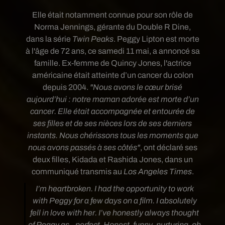
Elle était notamment connue pour son rôle de
Norma
Jennings, gérante du Double R Dine,
dans
la série
Twin Peaks
. Peggy Lipton est morte
à l'âge de 72 ans, ce samedi 11 mai,
a annoncé sa
famille
. Ex-femme de Quincy Jones, l'actrice
américaine était
atteinte d’un cancer du colon
depuis 2004.
"Nous avons le cœur brisé
aujourd’hui : notre maman adorée est morte d’un
cancer. Elle était accompagnée et entourée de
ses filles et de ses nièces lors de ses derniers
instants. Nous chérissons tous les moments que
nous avons passés à ses côtés"
, ont déclaré ses
deux filles, Kidada et Rashida Jones, dans un
communiqué transmis au
Los Angeles Times
.
I’m heartbroken. I had the opportunity to work
with Peggy for a few days on a film. I absolutely
fell in love with her. I’ve honestly always thought
of Peggy as...perfect. Honest, funny, nurturing, oh