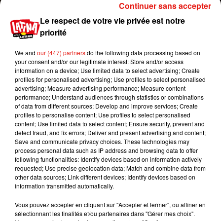
Continuer sans accepter
Le respect de votre vie privée est notre
priorité
We and
our (447) partners
do the following data processing based on
your consent and/or our legitimate interest: Store and/or access
information on a device; Use limited data to select advertising; Create
profiles for personalised advertising; Use profiles to select personalised
advertising; Measure advertising performance; Measure content
performance; Understand audiences through statistics or combinations
of data from different sources; Develop and improve services; Create
profiles to personalise content; Use profiles to select personalised
content; Use limited data to select content; Ensure security, prevent and
Voir cette publication sur Instagram
detect fraud, and fix errors; Deliver and present advertising and content;
Psalm Ye
Save and communicate privacy choices. These technologies may
process personal data such as IP address and browsing data to offer
Une publication partagée par
Kim Kardashian West
(@kimkar
following functionalities: Identify devices based on information actively
requested; Use precise geolocation data; Match and combine data from
other data sources; Link different devices; Identify devices based on
Publié : 11 juin 2019 à 15h30 par Aurélie Amcn
information transmitted automatically.
Mundo Latino
Vous pouvez accepter en cliquant sur "Accepter et fermer", ou affiner en
sélectionnant les finalités et/ou partenaires dans "Gérer mes choix".