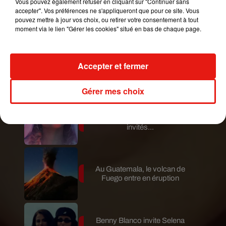
Vous pouvez également refuser en cliquant sur "Continuer sans
Guatemala : l'éruption du volcan
accepter". Vos préférences ne s'appliqueront que pour ce site. Vous
de Fuego est terminée
pouvez mettre à jour vos choix, ou retirer votre consentement à tout
moment via le lien "Gérer les cookies" situé en bas de chaque page.
Le fourmilier géant fait son retour
Accepter et fermer
en Argentine, et en pleine...
Gérer mes choix
Karol G dévoile la tracklist de
son nouvel album… avec des
invités...
Au Guatemala, le volcan de
Fuego entre en éruption
Benny Blanco invite Selena