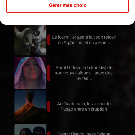
Gérer mes choix
Publié : 22 février 2019 à 14h42 par MT
Mundo Latino
Le fourmilier géant fait son retour
en Argentine, et en pleine...
Karol G dévoile la tracklist de
son nouvel album… avec des
invités...
Au Guatemala, le volcan de
Fuego entre en éruption
Benny Blanco invite Selena