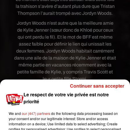
la trahison s’avère d’autant plus dure que Tristan
Thompson l’aurait trompé avec Jordyn Woods.
Jordyn Woods n’est autre que la meilleure amie
de Kylie Jenner (sœur donc de Khloé pour ceux
qui ont perdu le fil). Et le mot de BFF est même
assez faible pour définir le lien qui unissait les
deux femmes. Jordyn Woods habitait carrément
dans une aile de la maison de Kylie Jenner et était
même partie en vacances récemment avec la
petite famille de Kylie, y compris Travis Scott et
leur petite fille Stormi.
Continuer sans accepter
Le respect de votre vie privée est notre
priorité
We and
our (447) partners
do the following data processing based on
your consent and/or our legitimate interest: Store and/or access
information on a device; Use limited data to select advertising; Create
profiles for personalised advertising; Use profiles to select personalised