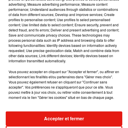
advertising; Measure advertising performance; Measure content
performance; Understand audiences through statistics or combinations
of data from different sources; Develop and improve services; Create
profiles to personalise content; Use profiles to select personalised
content; Use limited data to select content; Ensure security, prevent and
Voir cette publication sur Instagram
detect fraud, and fix errors; Deliver and present advertising and content;
Save and communicate privacy choices. These technologies may
MY GIRLS�xa�xÈ
process personal data such as IP address and browsing data to offer
following functionalities: Identify devices based on information actively
Une publication partagée par
Kylie
(@kyliejenner) le
18 Janv
requested; Use precise geolocation data; Match and combine data from
other data sources; Link different devices; Identify devices based on
information transmitted automatically.
Alors forcément outre-atlantique, pas un média
américain ne saute sur l’occasion de commenter
Vous pouvez accepter en cliquant sur "Accepter et fermer", ou affiner en
sélectionnant les finalités et/ou partenaires dans "Gérer mes choix".
le moindre post mis sur les réseaux sociaux par la
Vous pouvez également refuser en cliquant sur "Continuer sans
famille. À commencer par
E News
lié à la chaîne E
accepter". Vos préférences ne s'appliqueront que pour ce site. Vous
Entertainment qui diffuse la téléréalité des
pouvez mettre à jour vos choix, ou retirer votre consentement à tout
moment via le lien "Gérer les cookies" situé en bas de chaque page.
Kardashian.
Il semble notamment que Khloé Kardashian dans
une story Instagram aurait déclaré "l
a pire des
Accepter et fermer
douleurs est d'être blessée par quelqu'un à qui tu
avais justement confié ta peine.
"