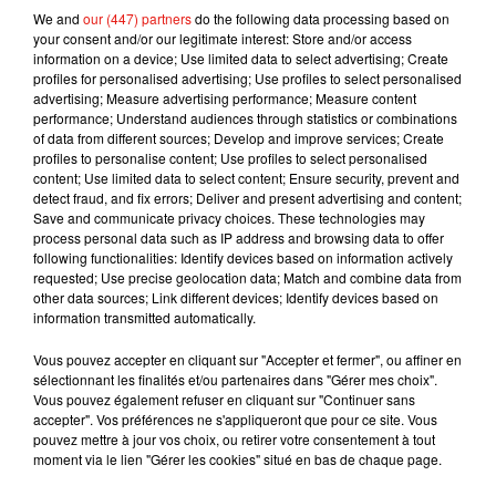
rester au lit et…
glander.
« Le but de cette étude
We and
our (447) partners
do the following data processing based on
est de rechercher comment le corps change
your consent and/or our legitimate interest: Store and/or access
d’apesanteur.
Le repos au lit stimule cet état », lit-
information on a device; Use limited data to select advertising; Create
profiles for personalised advertising; Use profiles to select personalised
on également dans le communiqué officiel.
Les
advertising; Measure advertising performance; Measure content
résultats pourront contribuer à réduire les effets
performance; Understand audiences through statistics or combinations
négatifs de l’apesanteur sur les astronautes.
Pour
of data from different sources; Develop and improve services; Create
profiles to personalise content; Use profiles to select personalised
postuler, rendez-vous ici.
content; Use limited data to select content; Ensure security, prevent and
detect fraud, and fix errors; Deliver and present advertising and content;
Publié : 29 mars 2019 à 14h45 par Aurélie Amcn
Save and communicate privacy choices. These technologies may
Mundo Latino
process personal data such as IP address and browsing data to offer
following functionalities: Identify devices based on information actively
requested; Use precise geolocation data; Match and combine data from
other data sources; Link different devices; Identify devices based on
Le fourmilier géant fait son retour
information transmitted automatically.
en Argentine, et en pleine...
Vous pouvez accepter en cliquant sur "Accepter et fermer", ou affiner en
sélectionnant les finalités et/ou partenaires dans "Gérer mes choix".
Vous pouvez également refuser en cliquant sur "Continuer sans
Karol G dévoile la tracklist de
accepter". Vos préférences ne s'appliqueront que pour ce site. Vous
son nouvel album… avec des
pouvez mettre à jour vos choix, ou retirer votre consentement à tout
invités...
moment via le lien "Gérer les cookies" situé en bas de chaque page.