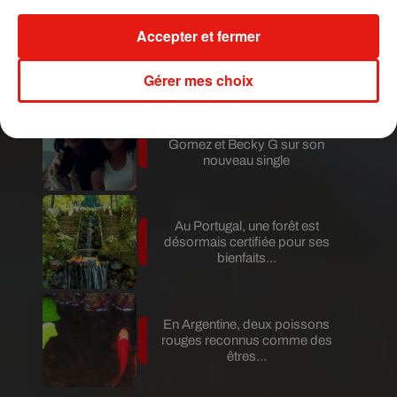
Accepter et fermer
Au Guatemala, le volcan de
Fuego entre en éruption
Gérer mes choix
Benny Blanco invite Selena
Gomez et Becky G sur son
nouveau single
Au Portugal, une forêt est
désormais certifiée pour ses
bienfaits...
En Argentine, deux poissons
rouges reconnus comme des
êtres...