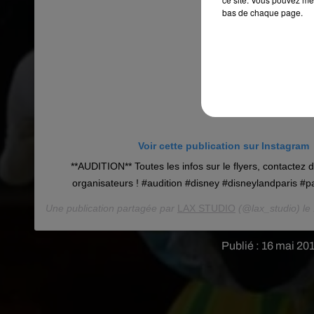
bas de chaque page.
Voir cette publication sur Instagram
**AUDITION** Toutes les infos sur le flyers, contactez 
organisateurs ! #audition #disney #disneylandparis #pa
Une publication partagée par
LAX STUDIO
(@lax_studio) le
Publié : 16 mai 20