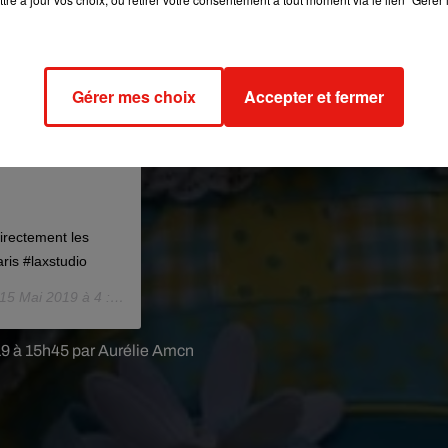
Gérer mes choix
Accepter et fermer
directement les
ris #laxstudio
15 Mai 2019 à 4 :04 PDT
19 à 15h45 par Aurélie Amcn