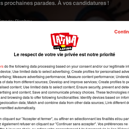
s prochaines parades. À vos candidatures !
 image:
Pixabay
Contin
ur vous. Le parc Disneyland Paris vient de lancer un grand casti
nes grandes parades. Des « missions ponctuelles » pouvant vo
Le respect de votre vie privée est notre priorité
ers
do the following data processing based on your consent and/or our legitimate int
ans les Studios de danse LAX, au 18 bis Villa Riberolle, dans le 
device; Use limited data to select advertising; Create profiles for personalised adver
e âgé de plus de 18 ans, mesurer entre 141 cm et 192 cm. L’annon
vertising; Measure advertising performance; Measure content performance; Unders
ne expérience préalable dans l’univers de l’animation et/ou de 
ns of data from different sources; Develop and improve services; Create profiles to 
alised content; Use limited data to select content; Ensure security, prevent and detect
ertising and content; Save and communicate privacy choices. These technologies
and browsing data to offer following functionalities: Identify devices based on infor
eolocation data; Match and combine data from other data sources; Link different de
nsmitted automatically.
cliquant sur "Accepter et fermer", ou affiner en sélectionnant les finalités et/ou pa
 également refuser en cliquant sur "Continuer sans accepter". Vos préférences ne 
tre à jour vos choix, ou retirer votre consentement à tout moment via le lien "Gérer 