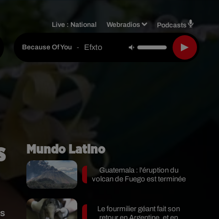
Live :
National
Webradios
Podcasts
Efxto
-
Because Of You
s
Mundo Latino
Guatemala : l'éruption du
volcan de Fuego est terminée
Le fourmilier géant fait son
ts
retour en Argentine, et en