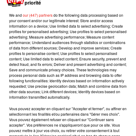
priorité
Furieux, l’homme réclame aujourd’hui 5 millions
We and
our (447) partners
do the following data processing based on
de dollars de dommages et intérêts ainsi 1,5
your consent and/or our legitimate interest: Store and/or access
million de dollars de dommages et intérêts
information on a device; Use limited data to select advertising; Create
profiles for personalised advertising; Use profiles to select personalised
punitifs à
Jennifer Lopez
et sa
advertising; Measure advertising performance; Measure content
production.
L’interprète du tube
Ain’t
You
Mama
performance; Understand audiences through statistics or combinations
n’a pas commenté ces accusations.
Tout comme
of data from different sources; Develop and improve services; Create
profiles to personalise content; Use profiles to select personalised
elle est restée
muette face
aux rumeurs
content; Use limited data to select content; Ensure security, prevent and
d’infidélité d’Alex Rodriguez survenues au
detect fraud, and fix errors; Deliver and present advertising and content;
lendemain de leurs fiançailles sur une plage des
Save and communicate privacy choices. These technologies may
process personal data such as IP address and browsing data to offer
Bahamas.
following functionalities: Identify devices based on information actively
requested; Use precise geolocation data; Match and combine data from
other data sources; Link different devices; Identify devices based on
information transmitted automatically.
Vous pouvez accepter en cliquant sur "Accepter et fermer", ou affiner en
sélectionnant les finalités et/ou partenaires dans "Gérer mes choix".
Vous pouvez également refuser en cliquant sur "Continuer sans
accepter". Vos préférences ne s'appliqueront que pour ce site. Vous
pouvez mettre à jour vos choix, ou retirer votre consentement à tout
moment via le lien "Gérer les cookies" situé en bas de chaque page.