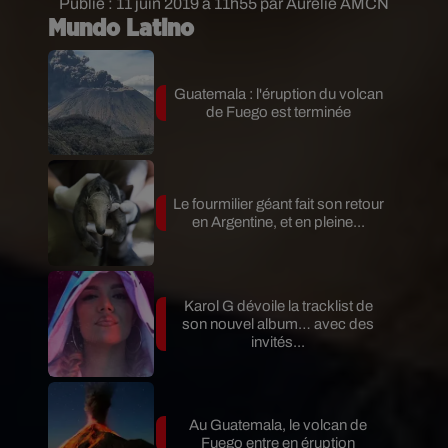
Publié : 11 juin 2019 à 11h55 par Aurélie AMCN
Mundo Latino
Guatemala : l'éruption du volcan
de Fuego est terminée
Le fourmilier géant fait son retour
en Argentine, et en pleine...
Karol G dévoile la tracklist de
son nouvel album… avec des
invités...
Au Guatemala, le volcan de
Fuego entre en éruption