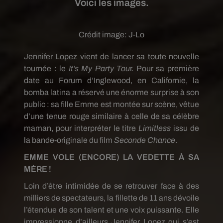
Voici les images.
Crédit image:
J-Lo
Jennifer Lopez vient de lancer sa toute nouvelle
tournée : le
It’s My Party Tou
r. Pour sa première
date au Forum d’Inglewood, en Californie, la
bomba latina a réservé une énorme surprise à son
public : sa fille Emme est montée sur scène, vêtue
d’une tenue rouge similaire à celle de sa célèbre
maman, pour interpréter le titre
Limitless
issu de
la bande-originale du film
Seconde Chance
.
EMME VOLE (ENCORE) LA VEDETTE À SA
MÈRE !
Loin d’être intimidée de se retrouver face à des
milliers de spectateurs, la fillette de 11 ans dévoile
l’étendue de son talent et une voix puissante. Elle
impressionne d’ailleurs Jennifer Lopez qui s’est