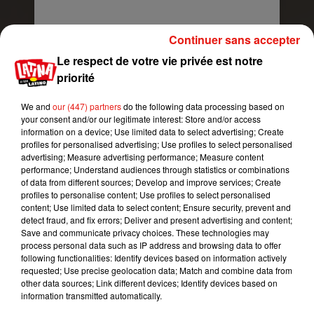
Continuer sans accepter
Le respect de votre vie privée est notre
priorité
Voir cette publication sur Instagram
We and
our (447) partners
do the following data processing based on
your consent and/or our legitimate interest: Store and/or access
I can’t take it! #Emme #Limitless #ProudMama
information on a device; Use limited data to select advertising; Create
#JLoItsMyParty
profiles for personalised advertising; Use profiles to select personalised
advertising; Measure advertising performance; Measure content
Une publication partagée par
Jennifer Lopez
(@jlo) le
8 Jui
performance; Understand audiences through statistics or combinations
of data from different sources; Develop and improve services; Create
profiles to personalise content; Use profiles to select personalised
EMME, UNE VRAIE GRAINE DE STAR
content; Use limited data to select content; Ensure security, prevent and
detect fraud, and fix errors; Deliver and present advertising and content;
Ce n’est toutefois pas la première fois que la
Save and communicate privacy choices. These technologies may
petite Emme vole la vedette à sa maman. Dans
process personal data such as IP address and browsing data to offer
une vidéo publiée sur la chaîne Youtube de
following functionalities: Identify devices based on information actively
requested; Use precise geolocation data; Match and combine data from
Jennifer Lopez (ci-dessous) en mai dernier, elle a
other data sources; Link different devices; Identify devices based on
livré une prestation époustouflante de la chanson
information transmitted automatically.
If I Ain’t Got You
d’Alicia Keys. Et là, déjà, les