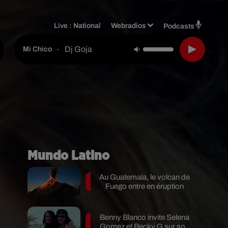
Live :
National
Webradios
Podcasts
Dj Goja
-
Mi Chico
Mundo Latino
Au Guatemala, le volcan de
Fuego entre en éruption
Benny Blanco invite Selena
Gomez et Becky G sur son