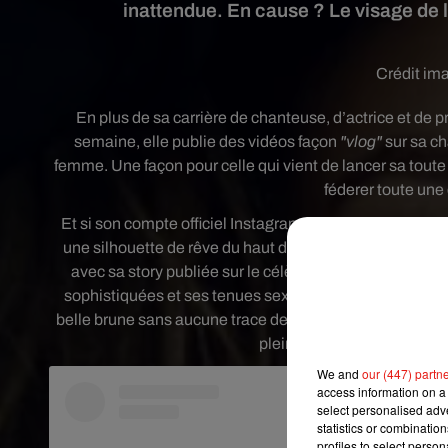
inattendue. En cause ? Le visage de 
Crédit im
En plus de sa carrière de chanteuse, d’actrice et de
semaine, elle publie des vidéos façon
"vlog"
sur sa ch
femme. Une façon pour celle qui vient de lancer sa toute
féderer toute une
Et si son compte officiel Instagram est suivi par près de
une silhouette de rêve du haut de ses 50 ans, J-Lo n'
avec sa story publiée sur le célèbre réseau social il y
sophistiquées et ses tenues sexy, place à une véritable 
belle brune sans aucune trace de maquillage et sans filtr
pleinement de son après-m
We and
our (447) partn
access information on a 
select personalised ad
statistics or combinatio
profiles to select person