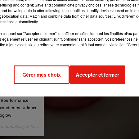
ertising and content; Save and communicate privacy choices. These technologies
and browsing data to offer following functionalities: Identify devices based on infor
eolocation data; Match and combine data from other data sources; Link different de
nsmitted automatically.
cliquant sur "Accepter et fermer", ou affiner en sélectionnant les finalités et/ou pa
 également refuser en cliquant sur "Continuer sans accepter". Vos préférences ne 
tre à jour vos choix, ou retirer votre consentement à tout moment via le lien "Gérer 
Gérer mes choix
Accepter et fermer
 #jrod #jlofashion
ic #performance
#maxandemme #dance
loglow
omtheblockjlo) le
30 Juin 2019 à 1 :24 PDT