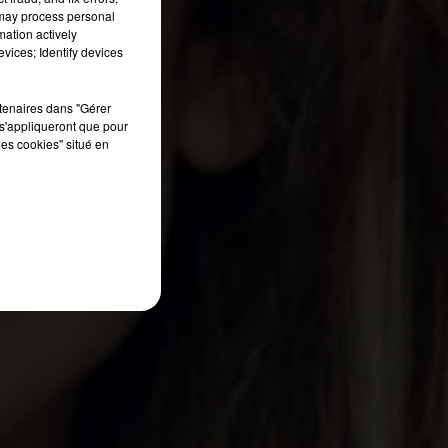
 may process personal
mation actively
vices; Identify devices
rtenaires dans "Gérer
s'appliqueront que pour
les cookies" situé en