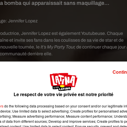
la bomba qui apparaissait sans maquillage...
age:
Jennifer Lopez
 productrice, Jennifer Lopez est également Youtubeuse. Chaque
aîne et invite ses fans dans les coulisses de sa vie de star et de
 nouvelle tournée, le
It’s My Party Tour,
de continuer chaque jour
 communauté derrière elle.
 96 millions d'abonnés, ce n'est pas pour rien. Elle a beau affiche
en reste pas moins une femme simple et spontanée. Preuve en est
Contin
 a quelques jours. Exit la bomba latina avec ses mises en beauté
bomba...au naturel ! En effet, les internautes ont pu découvrir la
e. Verdict ? La star était juste magnifique et rayonnante, profitan
Le respect de votre vie privée est notre priorité
idi avec ses enfants Max et Emme !
ers
do the following data processing based on your consent and/or our legitimate int
device; Use limited data to select advertising; Create profiles for personalised adver
vertising; Measure advertising performance; Measure content performance; Unders
ns of data from different sources; Develop and improve services; Create profiles to 
alised content; Use limited data to select content; Ensure security, prevent and detect