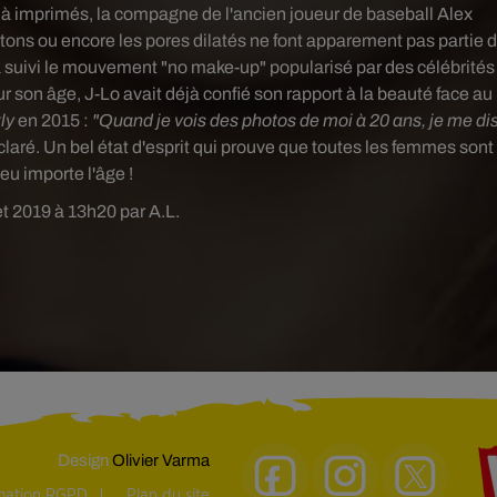
e à imprimés, la compagne de l'ancien joueur de baseball Alex
utons ou encore les pores dilatés ne font apparement pas partie 
a suivi le mouvement "no make-up" popularisé par des célébrités
son âge, J-Lo avait déjà confié son rapport à la beauté face au
ly
en 2015 :
"Quand je vois des photos de moi à 20 ans, je me di
éclaré. Un bel état d'esprit qui prouve que toutes les femmes sont
peu importe l'âge !
let 2019 à 13h20 par A.L.
Design
Olivier Varma
rmation RGPD
Plan du site