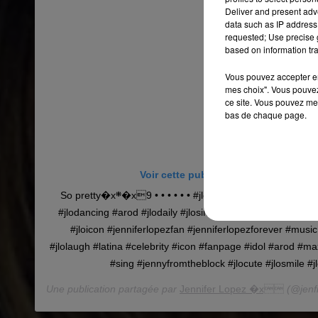
Deliver and present adv
data such as IP address 
requested; Use precise g
based on information tra
Vous pouvez accepter en 
mes choix". Vous pouvez
ce site. Vous pouvez met
bas de chaque page.
Voir cette publication sur Instagram
So pretty�x܍�x9 • • • • • • #jlo #jenniferlopez #jlobooty #jlovers #jlofans
#jlodancing #arod #jlodaily #jlosinging #jennyfromtheblock
#jloicon #jenniferlopezfan #jenniferlopezforever #mus
#jlolaugh #latina #celebrity #icon #fanpage #idol #arod 
#sing #jennyfromtheblock #jlocute #jlosmile #j
Une publication partagée par
Jennifer Lopez �x
(@jenfr