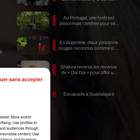
nouveau single
Au Portugal, une forêt est
désormais certifiée pour ses
bienfaits...
En Argentine, deux poissons
rouges reconnus comme des
 à
êtres...
Shakira reverse les revenus
r
de « Dai Dai » pour offrir un
uer sans accepter
avenir...
Escapade à Guadalajara
t
erest: Store and/or
tising; Use profiles to
tand audiences through
personalise content; Use
 fraud, and fix errors;