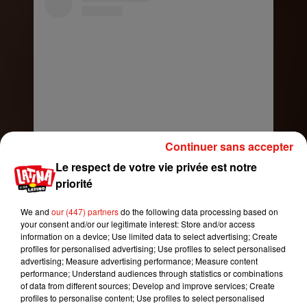
Continuer sans accepter
Voir cette publication sur Instagram
Le respect de votre vie privée est notre
I’m a hustler baby... I just want you to know...
priorité
#Ramona on fire �x� On set and in
character for #hustlersmovie #stxentertainment
We and
our (447) partners
do the following data processing based on
your consent and/or our legitimate interest: Store and/or access
Une publication partagée par
Jennifer Lopez
(@jlo) le
31 Ma
information on a device; Use limited data to select advertising; Create
profiles for personalised advertising; Use profiles to select personalised
advertising; Measure advertising performance; Measure content
Dans le film
Hustlers
, Jennifer Lopez donnera la
performance; Understand audiences through statistics or combinations
réplique à
Cardi
B, star du rap et ancienne strip-
of data from different sources; Develop and improve services; Create
teaseuse, Lili
Reinhart
de la série
Riverdale
,
profiles to personalise content; Use profiles to select personalised