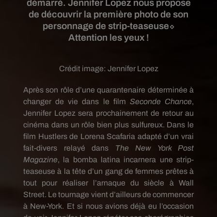
démarré. Jennifer Lopez nous propose
de découvrir la première photo de son
personnage de strip-teaseuse⬦
Attention les yeux !
Crédit image:
Jennifer Lopez
Après son rôle d’une quarantenaire déterminée à
changer de vie dans le film
Seconde Chance
,
Jennifer Lopez sera prochainement de retour au
cinéma dans un rôle bien plus sulfureux.
Dans le
film
Hustlers
de
Lorena Scafaria
adapté
d’un vrai
fait-divers relayé dans
The New York Post
Magazine
, la bomba
latina
incarnera une strip-
teaseuse à la tête d’un gang de femmes prêtes à
tout pour réaliser l’arnaque du siècle à Wall
Street.
Le tournage vient d’ailleurs de commencer
à New-York.
Et si nous avions déjà eu l’occasion