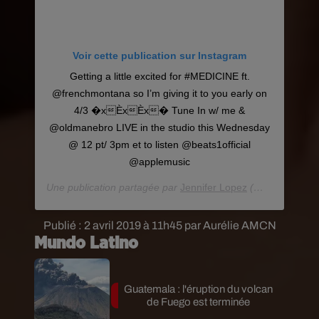
Voir cette publication sur Instagram
Getting a little excited for #MEDICINE ft.
@frenchmontana so I’m giving it to you early on
4/3 �xÈxÈx� Tune In w/ me &
@oldmanebro LIVE in the studio this Wednesday
@ 12 pt/ 3pm et to listen @beats1official
@applemusic
Une publication partagée par
Jennifer Lopez
(@jlo) le
1 Avri
Publié : 2 avril 2019 à 11h45 par Aurélie AMCN
Mundo Latino
Guatemala : l'éruption du volcan
de Fuego est terminée