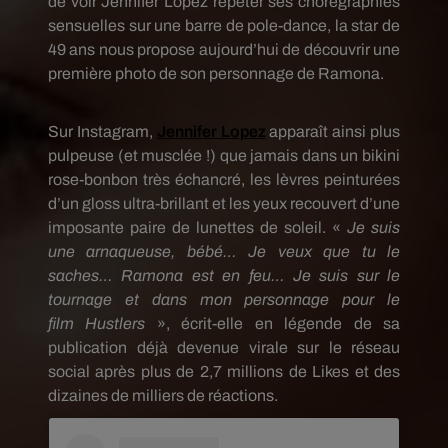
de voir Jennifer Lopez répéter ses chorégraphies
sensuelles sur une barre de
pole-dance
, la star de
49 ans nous propose aujourd’hui de découvrir une
première photo de son personnage de Ramona.
Sur
Instagram
,
Jennifer Lopez
apparaît ainsi plus
pulpeuse
(et musclée !)
que jamais dans un bikini
rose-bonbon très échancré, les lèvres peinturées
d’un gloss ultra-brillant et les yeux recouvert d’une
imposante paire de lunettes de soleil.
«
Je suis
une arnaqueuse, bébé…
Je veux que tu le
saches…
Ramona est en feu…
Je suis sur le
tournage et dans mon personnage pour le
film
Hustlers
», écrit-elle en légende de sa
publication déjà devenue virale sur le réseau
social après plus de 2,7 millions de Likes et des
dizaines de milliers de réactions.