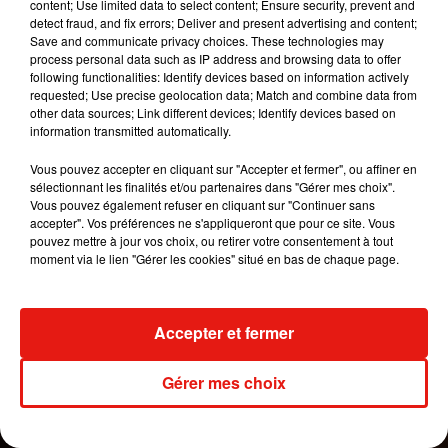
content; Use limited data to select content; Ensure security, prevent and
Constance Wu de la
detect fraud, and fix errors; Deliver and present advertising and content;
série
Crazy
Rich
Kids
,
Keke
Palmer aperçue dans
Save and communicate privacy choices. These technologies may
Ma Super Nièce
, Julia
Stiles
du
process personal data such as IP address and browsing data to offer
following functionalities: Identify devices based on information actively
film
Save
The
Last
Dance
et
requested; Use precise geolocation data; Match and combine data from
Mercedes
Ruehl
aperçue dans
Veuve mais
pas
other data sources; Link different devices; Identify devices based on
trop
.
Le film est attendu en salles en 2020.
Bien
information transmitted automatically.
qu’actuellement concentrée sur sa carrière
Vous pouvez accepter en cliquant sur "Accepter et fermer", ou affiner en
cinématographique,
J-Lo
n’oublie pas la musique
sélectionnant les finalités et/ou partenaires dans "Gérer mes choix".
puisqu’elle s’apprête à dévoiler une nouvelle
Vous pouvez également refuser en cliquant sur "Continuer sans
accepter". Vos préférences ne s'appliqueront que pour ce site. Vous
chanson en duo avec le rappeur
French
Montana :
pouvez mettre à jour vos choix, ou retirer votre consentement à tout
Medicine
.
moment via le lien "Gérer les cookies" situé en bas de chaque page.
Accepter et fermer
Gérer mes choix