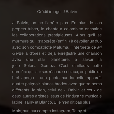
Crédit image:
J Balvin
J
Balvin
, on ne l’arrête plus.
En plus de ses
propres tubes, le chanteur colombien enchaîne
les collaborations prestigieuses.
Alors qu’il se
murmure qu’il s’apprête
(enfin !)
à dévoiler un duo
avec son compatriote
Maluma
, l’interprète de
Mi
Gente
a d’ores et déjà enregistré une chanson
avec une star planétaire, à savoir la
jolie
Selena
Gomez.
C’est d’ailleurs cette
dernière qui, sur ses réseaux sociaux, en publie un
bref aperçu :
une photo sur laquelle apparaît
quatre peignoir blancs brodés avec quatre noms
différents, le sien, celui de J
Balvin
et ceux de
deux autres artistes issus de l’industrie musicale
latine,
Tainy
et Blanco.
Elle n’en dit pas plus.
Mais, sur leur compte
Instagram
, Tainy et
J Balvin