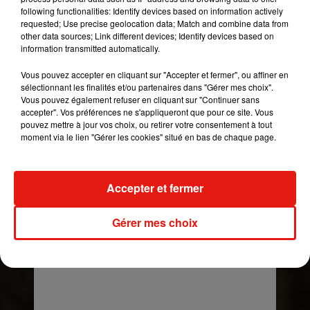
following functionalities: Identify devices based on information actively
Une publication partagée par
J Balvin
(@jbalvin) le
18 Févr.
requested; Use precise geolocation data; Match and combine data from
other data sources; Link different devices; Identify devices based on
De son côté, J
Balvin
est en lice pour 12
information transmitted automatically.
récompenses pour la
Vous pouvez accepter en cliquant sur "Accepter et fermer", ou affiner en
cérémonie
Premio
Lo
Nuestro
2019 le 22 février
sélectionnant les finalités et/ou partenaires dans "Gérer mes choix".
prochain :
Artiste
de l’année, Single de l’année,
Vous pouvez également refuser en cliquant sur "Continuer sans
Chanson de l’année, Collaboration de l’année,
accepter". Vos préférences ne s'appliqueront que pour ce site. Vous
pouvez mettre à jour vos choix, ou retirer votre consentement à tout
Chanson urbaine de l’année, Artiste urbain de
moment via le lien "Gérer les cookies" situé en bas de chaque page.
l’année, Collaboration urbaine de l’année,
Collaboration de l’année, Crossover de l’année,
Tournée de l’année, Artiste des réseaux sociaux
Accepter et fermer
et Clip de l’année.
Gérer mes choix