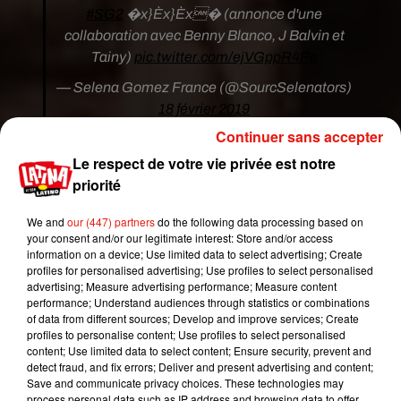
#SG2
�x}Èx}Èx� (annonce d'une
collaboration avec Benny Blanco, J Balvin et
Tainy)
pic.twitter.com/ejVGppR4Pe
— Selena Gomez France (@SourcSelenators)
18 février 2019
Continuer sans accepter
Le respect de votre vie privée est notre
priorité
We and
our (447) partners
do the following data processing based on
your consent and/or our legitimate interest: Store and/or access
information on a device; Use limited data to select advertising; Create
profiles for personalised advertising; Use profiles to select personalised
advertising; Measure advertising performance; Measure content
performance; Understand audiences through statistics or combinations
of data from different sources; Develop and improve services; Create
profiles to personalise content; Use profiles to select personalised
content; Use limited data to select content; Ensure security, prevent and
Voir cette publication sur Instagram
detect fraud, and fix errors; Deliver and present advertising and content;
Save and communicate privacy choices. These technologies may
I can’t get enough �xÈxRÈx�
process personal data such as IP address and browsing data to offer