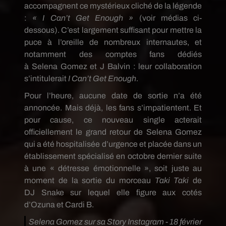
accompagnent ce mystérieux cliché de la légende
:
« I
Can’t
Get
Enough
»
(voir médias ci-
dessous).
C’est largement suffisant pour mettre la
puce à l’oreille de nombreux internautes, et
notamment des comptes fans dédiés
à
Selena
Gomez et J
Balvin
:
leur collaboration
s’intitulerait
I
Can’t
Get
Enough
.
Pour l’heure, aucune date de sortie n’a été
annoncée.
Mais déjà, les fans s’impatientent.
Et
pour cause, ce nouveau single acterait
officiellement le grand retour de
Selena
Gomez
qui a été hospitalisée d’urgence et placée dans un
établissement spécialisé en octobre dernier suite
à une « détresse émotionnelle », soit juste au
moment de la sortie du morceau
Taki Taki
de
DJ
Snake
sur lequel elle figure aux cotés
d’
Ozuna
et
Cardi
B.
Selena Gomez sur sa Story Instagram - 18 février