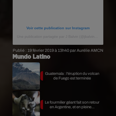
Voir cette publication sur Instagram
Une publication partagée par J Balvin (@jbalvin)
le
8 Janv. 
Publié : 19 février 2019 à 13h40 par Aurélie AMCN
Mundo Latino
Guatemala : l'éruption du volcan
de Fuego est terminée
Le fourmilier géant fait son retour
en Argentine, et en pleine...