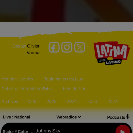
Design
Olivier
Varma
Mentions légales
Règlements des jeux
Notice d’information RGPD
Plan du site
Archives
2026
2025
2024
2023
2022
Live :
National
Webradios
Podcasts
Johnny Sky
Sudor Y Calor
-