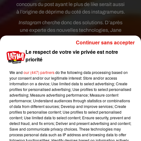
concours du post ayant le plus de like serait aussi
à l’origine de déprime du coté des instagrameurs.
Instagram
cherche donc des solutions. D’après
une experte
des nouvelles technologies,
Jane
Manchun Wong,
Instagram
envisage de faire
Continuer sans accepter
disparaître le nombre de « likes ». Ce qui pourrait
Le respect de votre vie privée est notre
bouleverser la vie des influenceurs voire détruire
priorité
certaines carrières. Cette nouveauté serait en test
mais pas publiquement.
We and
our (447) partners
do the following data processing based on
your consent and/or our legitimate interest: Store and/or access
Le réseau social a même diffusé un message à
information on a device; Use limited data to select advertising; Create
certains de ses abonnés. "Nous voulons que vos
profiles for personalised advertising; Use profiles to select personalised
followers se concentrent sur ce que vous partagez
advertising; Measure advertising performance; Measure content
performance; Understand audiences through statistics or combinations
et non sur le nombre de personnes qui aiment vos
of data from different sources; Develop and improve services; Create
photos. Pendant ce test, seule la personne qui a
profiles to personalise content; Use profiles to select personalised
partagé l’image verra le nombre de likes reçus". Le
content; Use limited data to select content; Ensure security, prevent and
detect fraud, and fix errors; Deliver and present advertising and content;
PDG de
Twitter
a lui aussi émis des critiques sur
Save and communicate privacy choices. These technologies may
la popularité sur les réseaux sociaux. Il dit
process personal data such as IP address and browsing data to offer
regretter certaines choses comme le fait de
following functionalities: Identify devices based on information actively