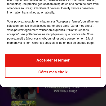
requested; Use precise geolocation data; Match and combine data from
dévoiler le nombre de like et le nombre d’abonnés.
other data sources; Link different devices; Identify devices based on
information transmitted automatically.
Avec le retrait du bouton like, les dirigeants
d'instagram espèrent que les publications seront
Vous pouvez accepter en cliquant sur "Accepter et fermer", ou affiner en
plus saines et moins « putaclic ». Reste à savoir si
sélectionnant les finalités et/ou partenaires dans "Gérer mes choix".
le dispositif sera mis en place.
Vous pouvez également refuser en cliquant sur "Continuer sans
accepter". Vos préférences ne s'appliqueront que pour ce site. Vous
Publié : 23 avril 2019 à 9h39 par Armelle R
pouvez mettre à jour vos choix, ou retirer votre consentement à tout
moment via le lien "Gérer les cookies" situé en bas de chaque page.
Mundo Latino
Au Guatemala, le volcan de
Accepter et fermer
Fuego entre en éruption
Gérer mes choix
Benny Blanco invite Selena
Gomez et Becky G sur son
nouveau single