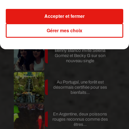
Accepter et fermer
Au Guatemala, le volcan de
Fuego entre en éruption
Gérer mes choix
Benny Blanco invite Selena
Gomez et Becky G sur son
nouveau single
Au Portugal, une forêt est
désormais certifiée pour ses
bienfaits...
En Argentine, deux poissons
rouges reconnus comme des
êtres...