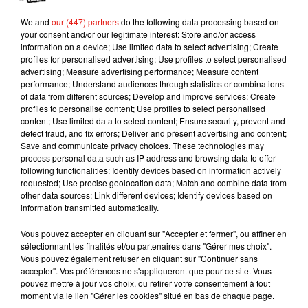
de son cou et le trainer.
We and
our (447) partners
do the following data processing based on
your consent and/or our legitimate interest: Store and/or access
Prenant peur les pêcheurs ont fui et sont revenus
information on a device; Use limited data to select advertising; Create
le lendemain matin. Le corps du touriste gisait sur
profiles for personalised advertising; Use profiles to select personalised
advertising; Measure advertising performance; Measure content
la plage. Une enquête pour meurtre a été ouverte
performance; Understand audiences through statistics or combinations
par la police indienne. Sept pêcheurs auraient
of data from different sources; Develop and improve services; Create
déjà été arrêtés.
profiles to personalise content; Use profiles to select personalised
content; Use limited data to select content; Ensure security, prevent and
Publié : 23 novembre 2018 à 17h40 par Maud
detect fraud, and fix errors; Deliver and present advertising and content;
Tambellini
Save and communicate privacy choices. These technologies may
process personal data such as IP address and browsing data to offer
Mundo Latino
following functionalities: Identify devices based on information actively
requested; Use precise geolocation data; Match and combine data from
other data sources; Link different devices; Identify devices based on
Le fourmilier géant fait son retour
information transmitted automatically.
en Argentine, et en pleine...
Vous pouvez accepter en cliquant sur "Accepter et fermer", ou affiner en
sélectionnant les finalités et/ou partenaires dans "Gérer mes choix".
Vous pouvez également refuser en cliquant sur "Continuer sans
accepter". Vos préférences ne s'appliqueront que pour ce site. Vous
Karol G dévoile la tracklist de
pouvez mettre à jour vos choix, ou retirer votre consentement à tout
son nouvel album… avec des
moment via le lien "Gérer les cookies" situé en bas de chaque page.
invités...