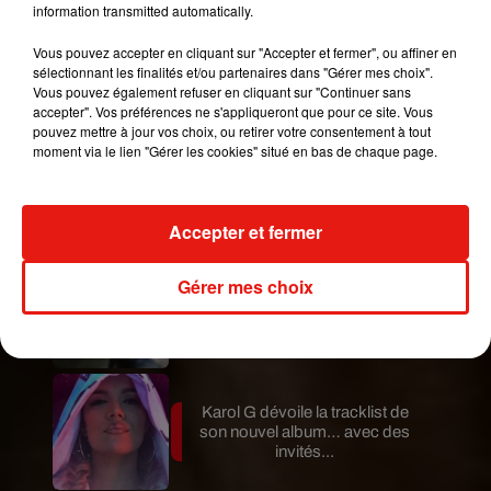
information transmitted automatically.
Vous pouvez accepter en cliquant sur "Accepter et fermer", ou affiner en
sélectionnant les finalités et/ou partenaires dans "Gérer mes choix".
Publié : 27 mai 2019 à 15h25 par Aurélie Amcn
Vous pouvez également refuser en cliquant sur "Continuer sans
Mundo Latino
accepter". Vos préférences ne s'appliqueront que pour ce site. Vous
pouvez mettre à jour vos choix, ou retirer votre consentement à tout
moment via le lien "Gérer les cookies" situé en bas de chaque page.
Guatemala : l'éruption du volcan
de Fuego est terminée
Accepter et fermer
Gérer mes choix
Le fourmilier géant fait son retour
en Argentine, et en pleine...
Karol G dévoile la tracklist de
son nouvel album… avec des
invités...