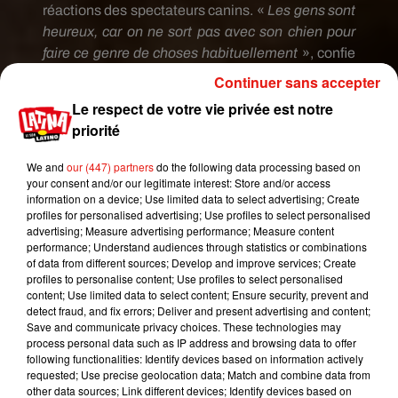
réactions des spectateurs canins. «
Les gens sont
heureux, car on ne sort pas avec son chien pour
faire ce genre de choses habituellement
», confie
une propriétaire de chien, tandis qu’une autre
Continuer sans accepter
femme estime qu’il s’agit d’une «
idée fantastique
Le respect de votre vie privée est notre
et j’espère que les gens emmèneront plus
priorité
souvent leur chien au cinéma
».
We and
our (447) partners
do the following data processing based on
your consent and/or our legitimate interest: Store and/or access
information on a device; Use limited data to select advertising; Create
profiles for personalised advertising; Use profiles to select personalised
advertising; Measure advertising performance; Measure content
performance; Understand audiences through statistics or combinations
of data from different sources; Develop and improve services; Create
profiles to personalise content; Use profiles to select personalised
content; Use limited data to select content; Ensure security, prevent and
detect fraud, and fix errors; Deliver and present advertising and content;
Save and communicate privacy choices. These technologies may
process personal data such as IP address and browsing data to offer
following functionalities: Identify devices based on information actively
requested; Use precise geolocation data; Match and combine data from
other data sources; Link different devices; Identify devices based on