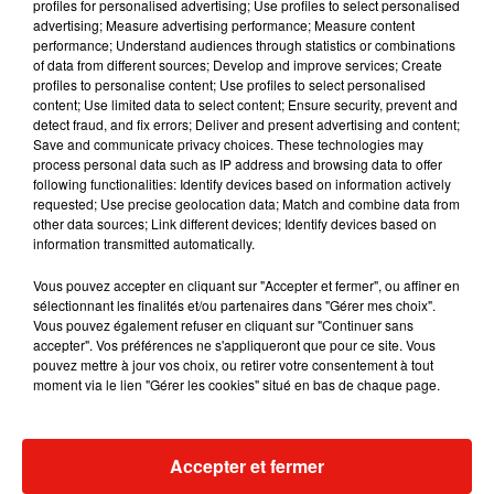
profiles for personalised advertising; Use profiles to select personalised
pas de crainte à avoir. Aucune odeur de poubelle,
advertising; Measure advertising performance; Measure content
mais plutôt
des notes fruitées, provenant d’un
performance; Understand audiences through statistics or combinations
of data from different sources; Develop and improve services; Create
savant mélange d’essences de pomme, de rose,
profiles to personalise content; Use profiles to select personalised
d’orange amère et de fraise gariguette
. On en
content; Use limited data to select content; Ensure security, prevent and
mangerait presque.
detect fraud, and fix errors; Deliver and present advertising and content;
Save and communicate privacy choices. These technologies may
process personal data such as IP address and browsing data to offer
following functionalities: Identify devices based on information actively
requested; Use precise geolocation data; Match and combine data from
other data sources; Link different devices; Identify devices based on
information transmitted automatically.
Vous pouvez accepter en cliquant sur "Accepter et fermer", ou affiner en
sélectionnant les finalités et/ou partenaires dans "Gérer mes choix".
Vous pouvez également refuser en cliquant sur "Continuer sans
accepter". Vos préférences ne s'appliqueront que pour ce site. Vous
pouvez mettre à jour vos choix, ou retirer votre consentement à tout
moment via le lien "Gérer les cookies" situé en bas de chaque page.
Voir cette publication sur Instagram
Accepter et fermer
Une publication partagée par Olesia (@olesia_maj)
le
9 Nov