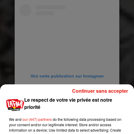
Voir cette publication sur Instagram
Une publication partagée par Etat Libre d'Orange (@etatlibreorange)
Continuer sans accepter
Le respect de votre vie privée est notre
La particularité de la fragrance :
elle est
priorité
entièrement réalisée à base de déchets de
l’industrie de la parfumerie
. Une manière
We and
our (447) partners
do the following data processing based on
engagée de
lutter contre le gaspillage
répandu
your consent and/or our legitimate interest: Store and/or access
information on a device; Use limited data to select advertising; Create
dans l’industrie cosmétique. Quant à la senteur,