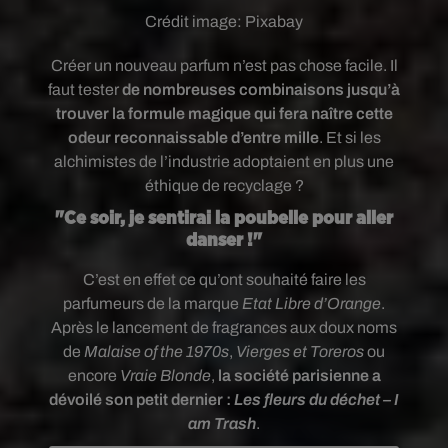
Crédit image:
Pixabay
Créer un nouveau parfum n’est pas chose facile. Il
faut tester
de nombreuses combinaisons jusqu’à
trouver la formule magique qui fera naître cette
odeur reconnaissable d’entre mille
. Et si les
alchimistes de l’industrie adoptaient en plus une
éthique de recyclage ?
"Ce soir, je sentirai la poubelle pour aller
danser !"
C’est en effet ce qu’ont souhaité faire les
parfumeurs de la marque
Etat Libre d’Orange
.
Après le lancement de fragrances aux doux noms
de
Malaise of the 1970s
,
Vierges et Toreros
ou
encore
Vraie Blonde
,
la société parisienne a
dévoilé son petit dernier :
Les fleurs du déchet – I
am Trash
.