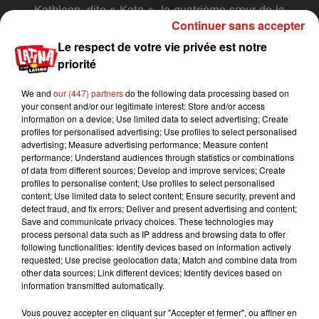
Kathleen, dite « Kate », la quatrième sœur de la
Continuer sans accepter
famille
Sheperd, comme le rapporte le média
TV
Line
.
Elle est elle aussi docteur.
Sa spécialité :
la
Le respect de votre vie privée est notre
psychiatrie.
Kate a déjà été mentionnée dans les
priorité
saisons précédentes, mais n’est jamais apparue à
We and
our (447) partners
do the following data processing based on
l’écran à l’inverse de Liz
Sheperd
(Neve
your consent and/or our legitimate interest: Store and/or access
Campbell)
et
information on a device; Use limited data to select advertising; Create
Nancy
Sheperd
(
Embeth
Davitz
)
après le tragique
profiles for personalised advertising; Use profiles to select personalised
advertising; Measure advertising performance; Measure content
final de la saison 8
(le crash d’avion)
.
performance; Understand audiences through statistics or combinations
of data from different sources; Develop and improve services; Create
Pour l’heure, on ne connaît pas encore le nom de
profiles to personalise content; Use profiles to select personalised
content; Use limited data to select content; Ensure security, prevent and
l’actrice qui incarnera ce nouveau personnage.
Et
detect fraud, and fix errors; Deliver and present advertising and content;
pour cause, le casting est encore en
Save and communicate privacy choices. These technologies may
cours.
L’épisode devrait cependant être diffusé
process personal data such as IP address and browsing data to offer
following functionalities: Identify devices based on information actively
avant la fin de la saison 15 de
Grey’s
Anatomy
qui,
requested; Use precise geolocation data; Match and combine data from
rappelons-le, a été rallongée de 22 à 25 épisodes.
other data sources; Link different devices; Identify devices based on
information transmitted automatically.
Publié : 8 février 2019 à 16h35 par Aurélie Amcn
Mundo Latino
Vous pouvez accepter en cliquant sur "Accepter et fermer", ou affiner en