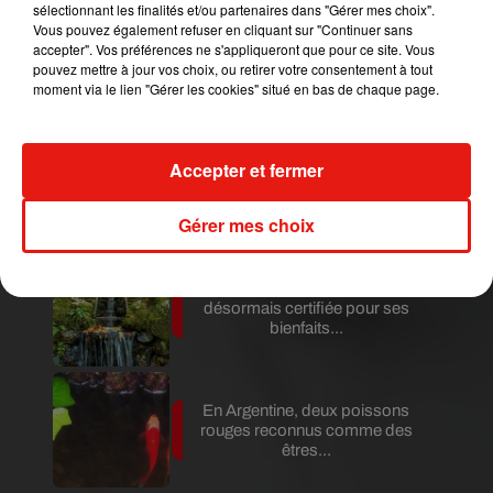
sélectionnant les finalités et/ou partenaires dans "Gérer mes choix".
Vous pouvez également refuser en cliquant sur "Continuer sans
accepter". Vos préférences ne s'appliqueront que pour ce site. Vous
Au Guatemala, le volcan de
pouvez mettre à jour vos choix, ou retirer votre consentement à tout
Fuego entre en éruption
moment via le lien "Gérer les cookies" situé en bas de chaque page.
Accepter et fermer
Benny Blanco invite Selena
Gomez et Becky G sur son
nouveau single
Gérer mes choix
Au Portugal, une forêt est
désormais certifiée pour ses
bienfaits...
En Argentine, deux poissons
rouges reconnus comme des
êtres...