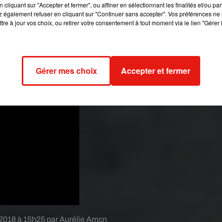
e de Link.
Et si l’expérience de vie correspond à un code d’âg
cliquant sur "Accepter et fermer", ou affiner en sélectionnant les finalités et/ou pa
 également refuser en cliquant sur "Continuer sans accepter". Vos préférences ne 
la dans une double mesure, car ils n’ont jamais remis en questi
tre à jour vos choix, ou retirer votre consentement à tout moment via le lien "Gérer 
ussi une vraie différence d’âge entre eux
».
Alors,
Meredith
et
 le 17 janvier prochain avec l’épisode 9 de la saison 15.
Gérer mes choix
Accepter et fermer
 2018 à 15h25 par Aurélie Amcn