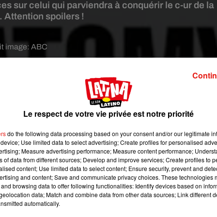
s sur celui qui parviendra à conquérir le c-ur de la
 Attention spoilers !
it image:
ABC
natomy
tourne autour la vie sentimentale de
Meredith
Grey
.
Si
Contin
mais plutôt avec qui, nous avons déjà eu quelques pistes sérieus
ent un rapprochement physique avec le Dr
DeLuca
, son inter
hirurgien Link, alias « le roi de l’orthopédie ».
Meredith
semb
Le respect de votre vie privée est notre priorité
ers
do the following data processing based on your consent and/or our legitimate int
e la série, nous révèle de gros indices concernant celui qui aura 
device; Use limited data to select advertising; Create profiles for personalised adver
enture amoureuse s’est réduite à ce triangle
», commence-t-el
vertising; Measure advertising performance; Measure content performance; Unders
ns of data from different sources; Develop and improve services; Create profiles to 
et
DeLuca
sont pris au piège dans un ascenseur.
D’après elle, 
alised content; Use limited data to select content; Ensure security, prevent and detect
plus profonde l’un de l’autre
».
ertising and content; Save and communicate privacy choices. These technologies
and browsing data to offer following functionalities: Identify devices based on infor
eolocation data; Match and combine data from other data sources; Link different de
connaître
DeLuca
dans l’épisode 9 et elle aura l’occasion de mie
nsmitted automatically.
s ne connaissent pas l’ensemble de l’expérience de
DeLuca
.
Et 