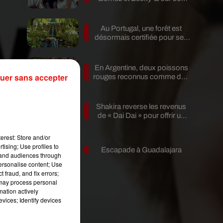
nouveau single
Au Portugal, une forêt est
désormais certifiée pour ses
bienfaits...
En Argentine, deux poissons
 la
uer sans accepter
rouges reconnus comme des
es
êtres...
ne
le
Shakira reverse les revenus
de « Dai Dai » pour offrir un
avenir...
erest: Store and/or
la
tising; Use profiles to
Escapade à Guadalajara
le
tand audiences through
personalise content; Use
les
 fraud, and fix errors;
 may process personal
mation actively
vices; Identify devices
ux
ils