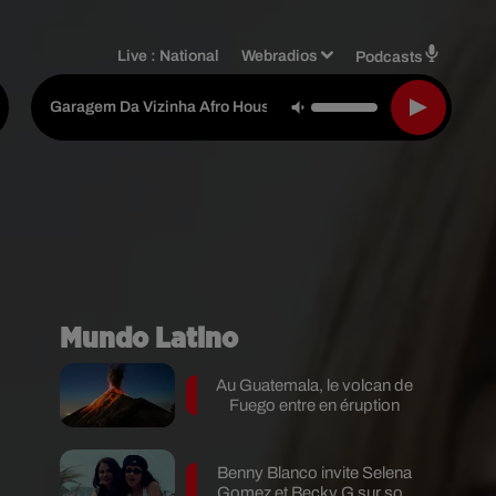
Live :
National
Webradios
Podcasts
Dj Rumoafatima
-
Garagem Da Vizinha Afro House
Mundo Latino
Au Guatemala, le volcan de
Fuego entre en éruption
Benny Blanco invite Selena
Gomez et Becky G sur son