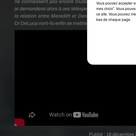
ne connaissent pas encore toutes les expériences de vi
Vous pouvez accepter en 
mes choix". Vous pouvez
je demanderai alors à ces téléspectateurs d’examiner ce
ce site. Vous pouvez met
la relation entre
Meredith
et Derek alors qu’il y avait a
bas de chaque page.
Dr
DeLuca
vont-ils enfin se mettre en couple ?
La réponse
Publié : 18 décembre