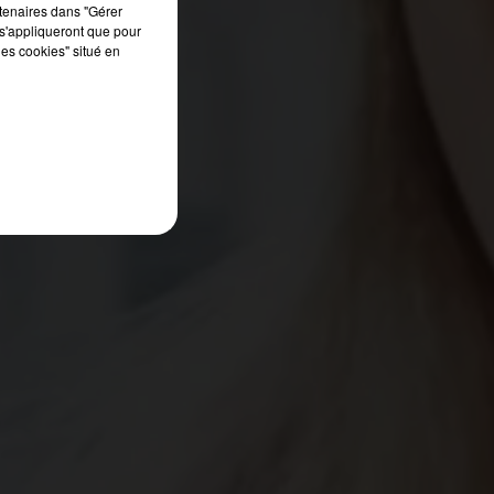
e,
rtenaires dans "Gérer
s'appliqueront que pour
on
les cookies" situé en
 le