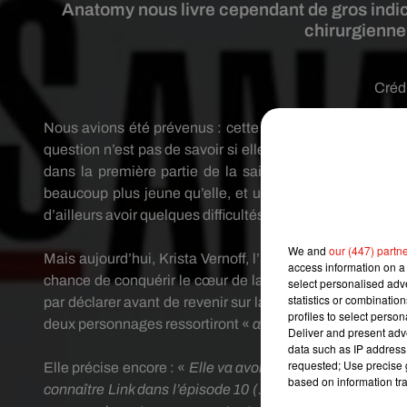
Anatomy nous livre cependant de gros indice
chirurgienne.
Créd
Nous avions été prévenus :
cette saison 15 de
Grey’s
A
question n’est pas de savoir si elle va trouver l’amour, 
dans la première partie de la saison 15 avec notamm
beaucoup plus jeune qu’elle, et un flirt avec le nouveau c
d’ailleurs avoir quelques difficultés à se décider…
We and
our (447) partn
Mais aujourd’hui, Krista
Vernoff
, l’une des scénaristes d
access information on a 
chance de conquérir le cœur de la chirurgienne.
«
Son av
select personalised ad
statistics or combinatio
par déclarer avant de revenir sur la scène où les Dr
Grey
profiles to select person
deux personnages ressortiront «
avec une compréhension 
Deliver and present adv
data such as IP address 
requested; Use precise g
Elle précise encore :
«
Elle va avoir l’occasion de mieux 
based on information tra
connaître Link dans l’épisode 10
(…)
.
Les téléspectateur