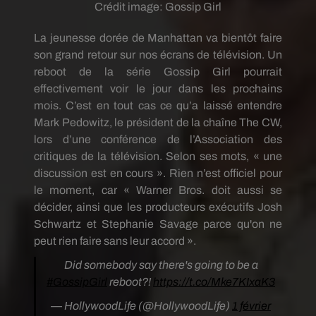
Crédit image:
Gossip Girl
La jeunesse dorée de Manhattan va bientôt faire
son grand retour sur nos écrans de télévision.
Un
reboot de la série
Gossip
Girl pourrait
effectivement voir le jour dans les prochains
mois.
C’est en tout cas ce qu’a laissé entendre
Mark
Pedowitz
, le président de la chaîne The CW,
lors d’une conférence de l’Association des
critiques de la télévision.
Selon ses mots, « une
discussion est en cours ».
Rien n’est officiel pour
le moment,
car « Warner Bros
.
doit
aussi se
décider, ainsi que les producteurs exécutifs Josh
Schwartz et
Stephanie
Savage
parce qu'on ne
peut rien faire sans leur accord ».
Did somebody say there's going to be a
#GossipGirl
reboot?!
https://t.co/Mke7KIxaK3
— HollywoodLife (@HollywoodLife)
1 février