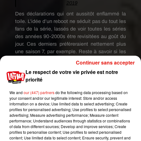
2019
Des déclarations qui ont aussitôt enflammé la
toile.
L’idée d’un
reboot
ne séduit pas du tout les
fans de la série, lassés de voir toutes les séries
des années
90-2000s
être revisitées au goût du
jour.
Ces derniers préféreraient nettement plus
une saison 7, par exemple.
Reste à savoir si les
acteurs originaux, Blake Lively,
Continuer sans accepter
Penn
Badgley
,
Leighton
Meester
, Ed
Westwick
ou
Le respect de votre vie privée est notre
encore
Chace
Crawford
seraient partants pour
priorité
reprendre leurs rôles…
Affaire à suivre !
We and
our (447) partners
do the following data processing based on
Mais vraiment !!! Limite une continuité a gossip
your consent and/or our legitimate interest: Store and/or access
girl genre leurs enfants mais un reboot
information on a device; Use limited data to select advertising; Create
absolutely not
profiles for personalised advertising; Use profiles to select personalised
advertising; Measure advertising performance; Measure content
— Gaëlle (@SPlDERJADE)
1 février 2019
performance; Understand audiences through statistics or combinations
of data from different sources; Develop and improve services; Create
Un reboot de Gossip Girl je veux bien mais une
profiles to personalise content; Use profiles to select personalised
saison 7 c’est mieux non ?
content; Use limited data to select content; Ensure security, prevent and