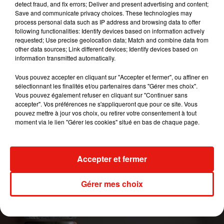
detect fraud, and fix errors; Deliver and present advertising and content;
— LM5 (@jerriethirllmX)
1 février 2019
Save and communicate privacy choices. These technologies may
process personal data such as IP address and browsing data to offer
Please I beg you
@TheCW
following functionalities: Identify devices based on information actively
Don’t reboot Gossip Girl. It’s so good the way it
requested; Use precise geolocation data; Match and combine data from
other data sources; Link different devices; Identify devices based on
is�xܭ a new cast is not needed neither is a
information transmitted automatically.
reboot �x-
Vous pouvez accepter en cliquant sur "Accepter et fermer", ou affiner en
— KitKat�S� (@KatyMackenzie19)
1 février
sélectionnant les finalités et/ou partenaires dans "Gérer mes choix".
2019
Vous pouvez également refuser en cliquant sur "Continuer sans
accepter". Vos préférences ne s'appliqueront que pour ce site. Vous
Le reboot de Gossip Girl évitez svp
pouvez mettre à jour vos choix, ou retirer votre consentement à tout
moment via le lien "Gérer les cookies" situé en bas de chaque page.
— DWP (@joris0711)
1 février 2019
Publié : 1er février 2019 à 15h00 par Aurélie Amcn
Mundo Latino
Accepter et fermer
Gérer mes choix
Guatemala : l'éruption du volcan
de Fuego est terminée