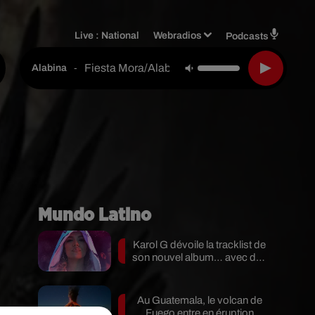
Live :
National
Webradios
Podcasts
Fiesta Mora/alabina
-
Alabina
Mundo Latino
Karol G dévoile la tracklist de
son nouvel album… avec des
invités...
Au Guatemala, le volcan de
Fuego entre en éruption