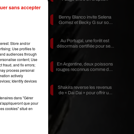
un
uer sans accepter
Benny Blanco invite Selena
Gomez et Becky G sur son
nouveau single
Au Portugal, une forêt est
y,
erest: Store and/or
désormais certifiée pour ses
tising; Use profiles to
bienfaits...
tand audiences through
personalise content; Use
En Argentine, deux poissons
 fraud, and fix errors;
rouges reconnus comme des
 may process personal
êtres...
mation actively
vices; Identify devices
Shakira reverse les revenus
de « Dai Dai » pour offrir un
f
rtenaires dans "Gérer
avenir...
s'appliqueront que pour
les cookies" situé en
ux