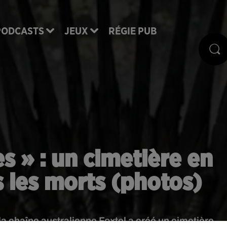
PODCASTS
JEUX
RÉGIE PUB
 » : un cimetière en
les morts (photos)
la chaîne australienne Foxtel a créé un cimetière