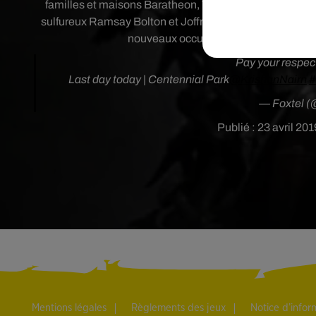
familles et maisons Baratheon, Tyrell. Des tombes pour
sulfureux Ramsay Bolton et Joffrey Baratheon ont égal
nouveaux occupants dans les prochaine
Pay your respect
Last day today | Centennial Park
@KristianNairn
#
— Foxtel (
Publié : 23 avril 20
Mentions légales
Règlements des jeux
Notice d’info