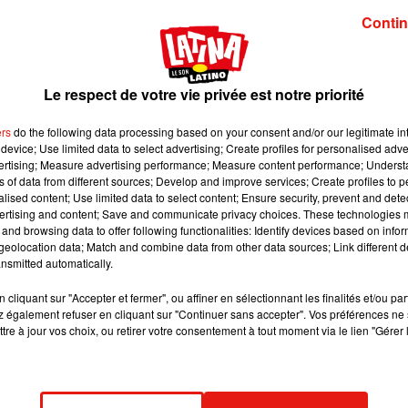
es morts dans la série. Attention, si vous avez 
Contin
 vous risquez de vous faire spoiler.
it image:
HBO
Le respect de votre vie privée est notre priorité
 Ramsay Bolton, pourquoi pas, après tout ! En Australie, à Sidne
ers
do the following data processing based on your consent and/or our legitimate int
device; Use limited data to select advertising; Create profiles for personalised adver
ièrement dédié aux morts de la série
Game of Thrones
. Il faut dire
vertising; Measure advertising performance; Measure content performance; Unders
tant plus que la saison 8 bat son plein.
ns of data from different sources; Develop and improve services; Create profiles to 
alised content; Use limited data to select content; Ensure security, prevent and detect
o pay your respects at the Grave of Thrones!
ertising and content; Save and communicate privacy choices. These technologies
fThrones
#GoTFoxtel
pic.twitter.com/kNBBkeNqTd
and browsing data to offer following functionalities: Identify devices based on infor
eolocation data; Match and combine data from other data sources; Link different de
@Foxtel)
13 avril 2019
nsmitted automatically.
nes
?
#CentennialParklands
remembers with
@Foxtel
’s Grave o
cliquant sur "Accepter et fermer", ou affiner en sélectionnant les finalités et/ou pa
until Sunday
#GOTFoxtel
#GOT
pic.twitter.com/st7GqoNsFY
 également refuser en cliquant sur "Continuer sans accepter". Vos préférences ne 
tre à jour vos choix, ou retirer votre consentement à tout moment via le lien "Gérer 
ds (@CentParklands)
12 avril 2019
 (Ned, Catelyn, Talisa et Rickon ont perdu la vie), d’autres a