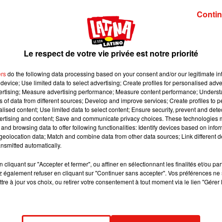
our les fans !
Contin
it image:
HBO
Le respect de votre vie privée est notre priorité
on 8.
Mais la chaîne
HBO
a déjà prévu une suite sous la forme 
it
Harrington
, devenu une vraie star en incarnant Jon
Snow
ers
do the following data processing based on your consent and/or our legitimate int
device; Use limited data to select advertising; Create profiles for personalised adver
vertising; Measure advertising performance; Measure content performance; Unders
résente presque dix ans de ma vie.
C’est très rare dans la carriè
ns of data from different sources; Develop and improve services; Create profiles to 
alised content; Use limited data to select content; Ensure security, prevent and detect
ter cette grande famille
(…)
.
Mais est-ce que j’aimerais y retourn
ertising and content; Save and communicate privacy choices. These technologies
t-il confie à nos confrères de la BBC.
Qu’adviendra-t-il donc 
and browsing data to offer following functionalities: Identify devices based on infor
eolocation data; Match and combine data from other data sources; Link different de
nsmitted automatically.
cliquant sur "Accepter et fermer", ou affiner en sélectionnant les finalités et/ou pa
 également refuser en cliquant sur "Continuer sans accepter". Vos préférences ne 
tre à jour vos choix, ou retirer votre consentement à tout moment via le lien "Gérer 