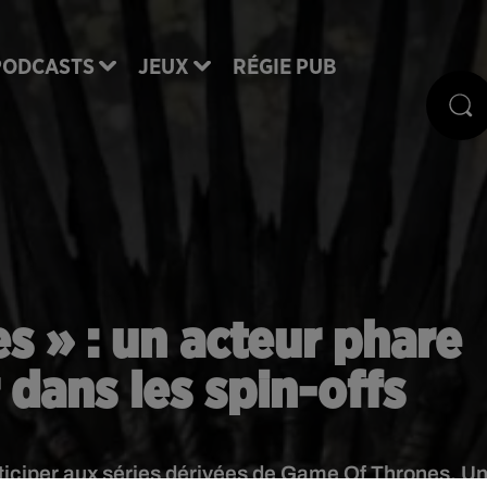
PODCASTS
JEUX
RÉGIE PUB
 » : un acteur phare
 dans les spin-offs
rticiper aux séries dérivées de Game Of Thrones. U