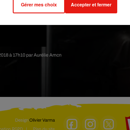
Gérer mes choix
Accepter et fermer
2018 à 17h10 par Aurélie Amcn
Design
Olivier Varma
rmation RGPD
Plan du site