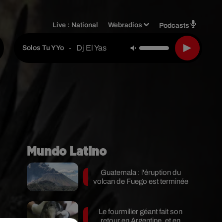
Live :
National
Webradios
Podcasts
Dj El Yas
-
Solos Tu Y Yo
Mundo Latino
Guatemala : l'éruption du
volcan de Fuego est terminée
Le fourmilier géant fait son
n
retour en Argentine, et en