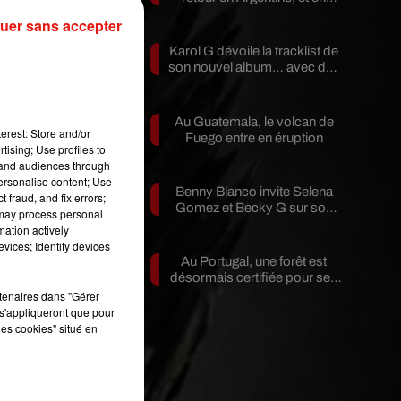
pleine...
uer sans accepter
Karol G dévoile la tracklist de
son nouvel album… avec des
invités...
de
Au Guatemala, le volcan de
à
erest: Store and/or
Fuego entre en éruption
tising; Use profiles to
tand audiences through
re
personalise content; Use
Benny Blanco invite Selena
 fraud, and fix errors;
er
Gomez et Becky G sur son
 may process personal
du
nouveau single
mation actively
vices; Identify devices
Au Portugal, une forêt est
désormais certifiée pour ses
bienfaits...
rtenaires dans "Gérer
s'appliqueront que pour
les cookies" situé en