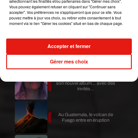
sélectionnant les finalités et/ou partenaires dans "Gérer mes choix".
Vous pouvez également refuser en cliquant sur "Continuer sans
accepter". Vos préférences ne s'appliqueront que pour ce site. Vous
Guatemala : l'éruption du volcan
pouvez mettre à jour vos choix, ou retirer votre consentement à tout
de Fuego est terminée
moment via le lien "Gérer les cookies" situé en bas de chaque page.
Accepter et fermer
Le fourmilier géant fait son retour
en Argentine, et en pleine...
Gérer mes choix
Karol G dévoile la tracklist de
son nouvel album… avec des
invités...
Au Guatemala, le volcan de
Fuego entre en éruption