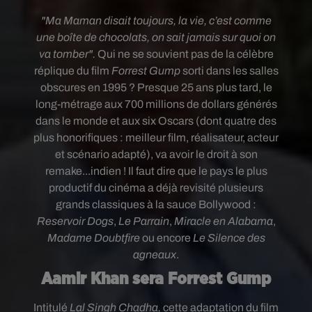
"
Ma Maman disait toujours, la vie, c’est comme
une boîte de chocolats, on sait jamais sur quoi on
va tomber
".
Qui ne se souvient pas de la célèbre
réplique du film
Forrest Gump
sorti dans les salles
obscures en 1995 ? Presque 25 ans plus tard, le
long-métrage aux 700 millions de dollars générés
dans le monde et aux six Oscars (dont quatre des
plus honorifiques
: meilleur film, réalisateur, acteur
et scénario adapté)
, va avoir le droit à son
remake...indien ! Il faut dire que l
e pays le plus
productif du cinéma a déjà revisité plusieurs
grands classiques à la sauce Bollywood :
Reservoir Dogs
,
Le Parrain
,
Miracle en Alabama
,
Madame Doubtfire
ou encore
Le Silence des
agneaux
.
Aamir Khan sera Forrest Gump
Intitulé
Lal Singh Chadha,
cette adaptation du film