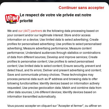
américain sera réalisé par Advait Chandan et
Continuer sans accepter
mettra en scène le célèbre acteur Aamir
Le respect de votre vie privée est notre
Khan dans le rôle-titre initialement interprété par
priorité
Tom Hanks.
"
Nous avons acheté les droits à la
Paramount. J’ai toujours aimé 'Forrest Gump'
We and
our (447) partners
do the following data processing based on
comme scénario. C’est une histoire merveilleuse
your consent and/or our legitimate interest: Store and/or access
information on a device; Use limited data to select advertising; Create
sur ce personnage. C’est un film de bien-être.
profiles for personalised advertising; Use profiles to select personalised
C’est un film pour toute la famille"
a confié l'acteur
advertising; Measure advertising performance; Measure content
indien. Un choix judicieux puisque Aamir Khan a
performance; Understand audiences through statistics or combinations
of data from different sources; Develop and improve services; Create
déjà été dirigé par le réalisateur Advait
profiles to personalise content; Use profiles to select personalised
Chandan dans le drame musical
Secret
content; Use limited data to select content; Ensure security, prevent and
Superstar
en 2017.
detect fraud, and fix errors; Deliver and present advertising and content;
Save and communicate privacy choices. These technologies may
Si aucune date officielle de sortie n'a été
process personal data such as IP address and browsing data to offer
communiquée, le tournage du remake devrait
following functionalities: Identify devices based on information actively
requested; Use precise geolocation data; Match and combine data from
avoir lieu en octobre prochain.
other data sources; Link different devices; Identify devices based on
information transmitted automatically.
Publié : 17 mars 2019 à 17h45 par A.L.
Mundo Latino
Vous pouvez accepter en cliquant sur "Accepter et fermer", ou affiner en