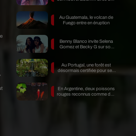
invités...
Au Guatemala, le volcan de
Fuego entre en éruption
me
Benny Blanco invite Selena
Gomez et Becky G sur son
nouveau single
Au Portugal, une forêt est
désormais certifiée pour ses
,
bienfaits...
ut
En Argentine, deux poissons
rouges reconnus comme des
êtres...