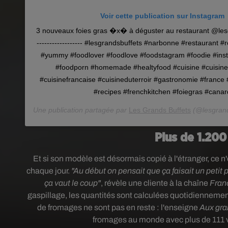
Voir cette publication sur Instagram
3 nouveaux foies gras �x� à déguster au restaurant @lesg
------------------ #lesgrandsbuffets #narbonne #restaurant 
#yummy #foodlover #foodlove #foodstagram #foodie #ins
#foodporn #homemade #healtyfood #cuisine #cuisinet
#cuisinefrancaise #cuisineduterroir #gastronomie #france #
#recipes #frenchkitchen #foiegras #canar
Une publication partagée par
Les Grands Buffets
(@lesgrand
Plus de 1.200
Et si son modèle est désormais copié à l'étranger, ce n'e
chaque jour.
"Au début on pensait que ça faisait un petit p
ça vaut le coup"
, révèle une cliente à la chaîne
Fran
gaspillage, les quantités sont calculées quotidiennemen
de fromages ne sont pas en reste : l'enseigne
Aux gra
fromages au monde avec plus de 111 var