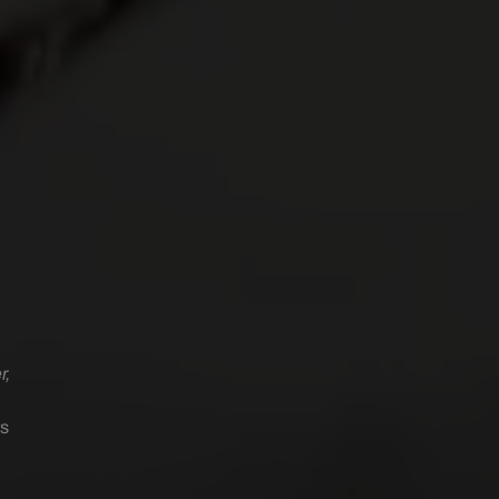
r,
rs