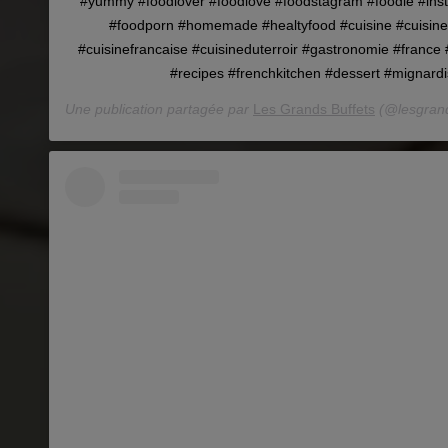
#yummy #foodlover #foodlove #foodstagram #foodie #ins
#foodporn #homemade #healtyfood #cuisine #cuisinet
#cuisinefrancaise #cuisineduterroir #gastronomie #france #
#recipes #frenchkitchen #dessert #mignard
Une publication partagée par
Les Grands Buffets
(@lesgrand