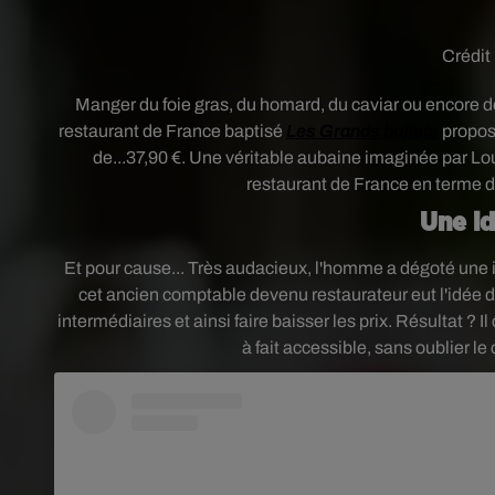
Crédit
Manger du foie gras, du homard, du caviar ou encore de
restaurant de France baptisé
Les Grands buffets
propos
de...37,90 €. Une véritable aubaine imaginée par Lou
restaurant de France en terme de 
Une i
Et pour cause... Très audacieux, l'homme a dégoté une idée
cet ancien comptable devenu restaurateur eut l'idée de
intermédiaires et ainsi faire baisser les prix. Résultat ? 
à fait accessible, sans oublier l