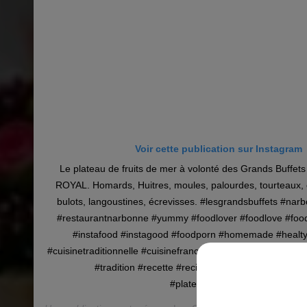
Voir cette publication sur Instagram
Le plateau de fruits de mer à volonté des Grands Buffet
ROYAL. Homards, Huitres, moules, palourdes, tourteaux, 
bulots, langoustines, écrevisses. #lesgrandsbuffets #nar
#restaurantnarbonne #yummy #foodlover #foodlove #foo
#instafood #instagood #foodporn #homemade #healty
#cuisinetraditionnelle #cuisinefrancaise #cuisineduterroir 
#tradition #recette #recipes #frenchkitchenn #fr
#plateaudefruitsdemer