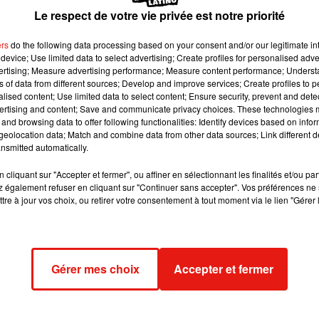
sbuffets) le
18 Mai 2019 à 12 :38 PDT
Le respect de votre vie privée est notre priorité
ers
do the following data processing based on your consent and/or our legitimate int
device; Use limited data to select advertising; Create profiles for personalised adver
vertising; Measure advertising performance; Measure content performance; Unders
ns of data from different sources; Develop and improve services; Create profiles to 
alised content; Use limited data to select content; Ensure security, prevent and detect
ertising and content; Save and communicate privacy choices. These technologies
and browsing data to offer following functionalities: Identify devices based on infor
eolocation data; Match and combine data from other data sources; Link different de
nsmitted automatically.
cliquant sur "Accepter et fermer", ou affiner en sélectionnant les finalités et/ou pa
 également refuser en cliquant sur "Continuer sans accepter". Vos préférences ne 
tre à jour vos choix, ou retirer votre consentement à tout moment via le lien "Gérer 
Gérer mes choix
Accepter et fermer
uffets ------------
estaurantnarbonne