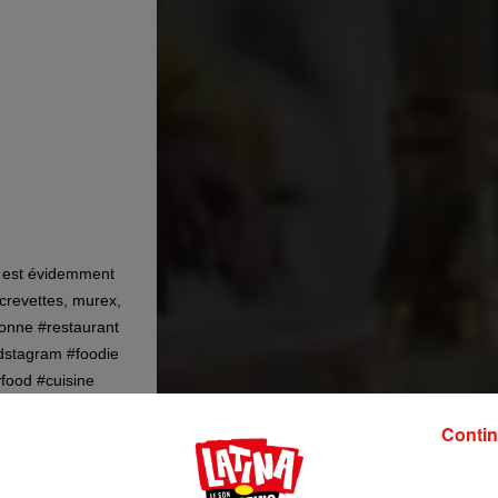
s est évidemment
crevettes, murex,
bonne #restaurant
dstagram #foodie
food #cuisine
#gastronomie #france
Contin
uitsdemer