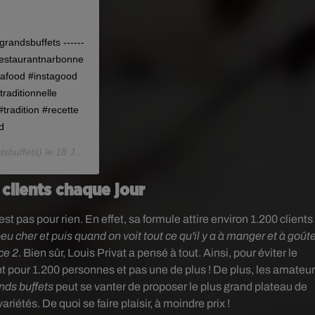
randsbuffets ------
#restaurantnarbonne
tafood #instagood
raditionnelle
tradition #recette
d
sbuffets) le
18 Juil. 2018 à 11 :39 PDT
 clients chaque jour
st pas pour rien. En effet, sa formule attire environ 1.200 clients
eu cher et puis quand on voit tout ce qu'il y a à manger et à goûte
ce 2
. Bien sûr, Louis Privat a pensé à tout. Ainsi, pour éviter le
t pour 1.200 personnes et pas une de plus ! De plus, les amateu
nds buffets
peut se vanter de proposer le plus grand plateau de
iétés. De quoi se faire plaisir, à moindre prix !