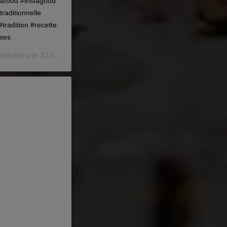
tafood #instagood
raditionnelle
tradition #recette
ises
sbuffets) le
22 Août 2018 à 2 :00 PDT