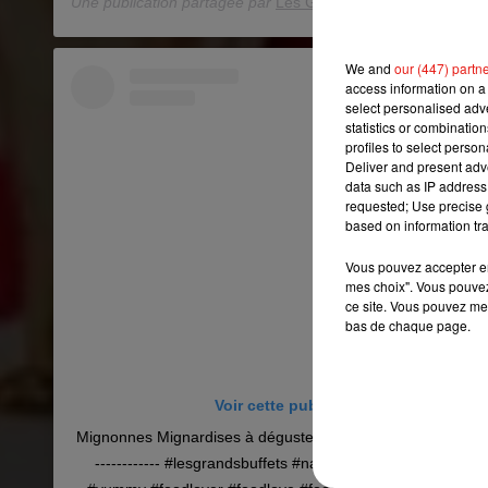
Une publication partagée par
Les Grands Buffets
(@lesgrand
We and
our (447) partn
access information on a 
select personalised ad
statistics or combinatio
profiles to select person
Deliver and present adv
data such as IP address 
requested; Use precise g
based on information tra
Vous pouvez accepter en 
mes choix". Vous pouvez
ce site. Vous pouvez met
bas de chaque page.
Voir cette publication sur Instagram
Mignonnes Mignardises à déguster au restaurant @lesgrandsb
------------ #lesgrandsbuffets #narbonne #restaurant #r