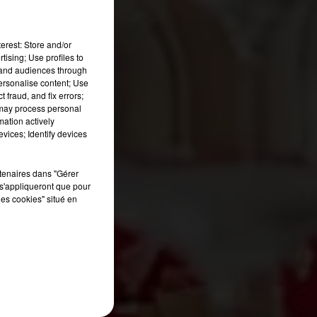
erest: Store and/or
tising; Use profiles to
tand audiences through
personalise content; Use
 fraud, and fix errors;
 may process personal
mation actively
vices; Identify devices
rtenaires dans "Gérer
s'appliqueront que pour
les cookies" situé en