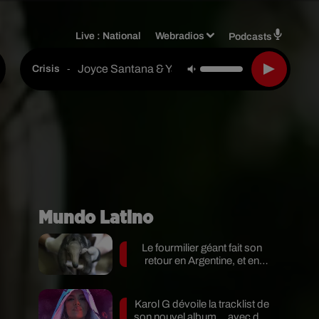
Live :
National
Webradios
Podcasts
Joyce Santana & Yandel
-
Crisis
Mundo Latino
Le fourmilier géant fait son
retour en Argentine, et en
pleine...
Karol G dévoile la tracklist de
son nouvel album… avec des