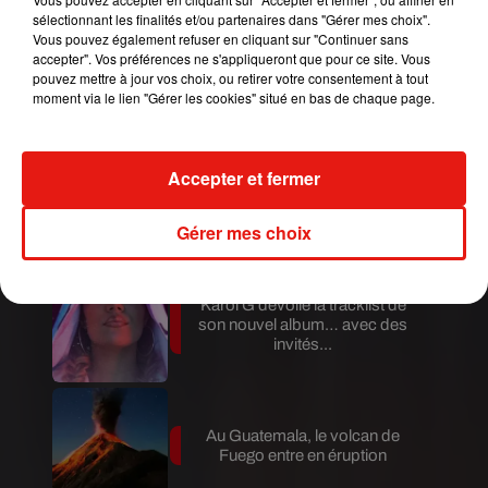
Mundo Latino
sélectionnant les finalités et/ou partenaires dans "Gérer mes choix".
Vous pouvez également refuser en cliquant sur "Continuer sans
accepter". Vos préférences ne s'appliqueront que pour ce site. Vous
Guatemala : l'éruption du volcan
pouvez mettre à jour vos choix, ou retirer votre consentement à tout
de Fuego est terminée
moment via le lien "Gérer les cookies" situé en bas de chaque page.
Accepter et fermer
Le fourmilier géant fait son retour
en Argentine, et en pleine...
Gérer mes choix
Karol G dévoile la tracklist de
son nouvel album… avec des
invités...
Au Guatemala, le volcan de
Fuego entre en éruption