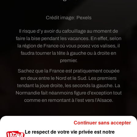
Crédit image:
Pexels
Il risque d’y avoir du cafouillage au moment de
faire la bise pendant les vacances. En effet, selon
la région de France où vous posez vos valises, il
faudra tourner la tête à gauche ou à droite en
premier.
Sachez que la France est pratiquement coupée
en deux entre le Nord et le Sud. Les premiers
tendant la joue droite, les seconds la gauche. La
Normandie fait néanmoins figure d’exception tout
comme en remontant à l’est vers l’Alsace.
�x�‍❤️‍�x9‍�xÈx9la joue qu’on tend
Continuer sans accepter
en premier quand on fait la bise
Le respect de votre vie privée est notre
#dimanchelinguistique