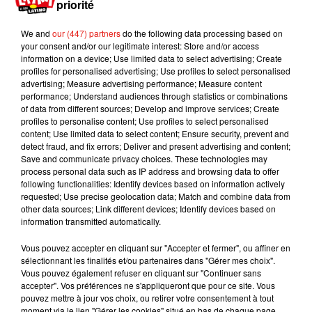
priorité
pic.twitter.com/4lSTV8zW3G
We and
our (447) partners
do the following data processing based on
— Mathieu Avanzi (@MathieuAvanzi)
June 2,
your consent and/or our legitimate interest: Store and/or access
2019
information on a device; Use limited data to select advertising; Create
profiles for personalised advertising; Use profiles to select personalised
L’enquête a été menée par le blog
Français de nos
advertising; Measure advertising performance; Measure content
régions
. 12 000 internautes ont été sondés. À
performance; Understand audiences through statistics or combinations
of data from different sources; Develop and improve services; Create
noter qu’au-delà de la joue à tendre en premier,
profiles to personalise content; Use profiles to select personalised
selon les régions on peut aussi faire jusqu’à 4
content; Use limited data to select content; Ensure security, prevent and
bisous pour se dire bonjour !
detect fraud, and fix errors; Deliver and present advertising and content;
Save and communicate privacy choices. These technologies may
Publié : 8 juillet 2019 à 10h35 par MT
process personal data such as IP address and browsing data to offer
following functionalities: Identify devices based on information actively
Mundo Latino
requested; Use precise geolocation data; Match and combine data from
other data sources; Link different devices; Identify devices based on
information transmitted automatically.
Au Guatemala, le volcan de
Fuego entre en éruption
Vous pouvez accepter en cliquant sur "Accepter et fermer", ou affiner en
sélectionnant les finalités et/ou partenaires dans "Gérer mes choix".
Vous pouvez également refuser en cliquant sur "Continuer sans
accepter". Vos préférences ne s'appliqueront que pour ce site. Vous
pouvez mettre à jour vos choix, ou retirer votre consentement à tout
Benny Blanco invite Selena
moment via le lien "Gérer les cookies" situé en bas de chaque page.