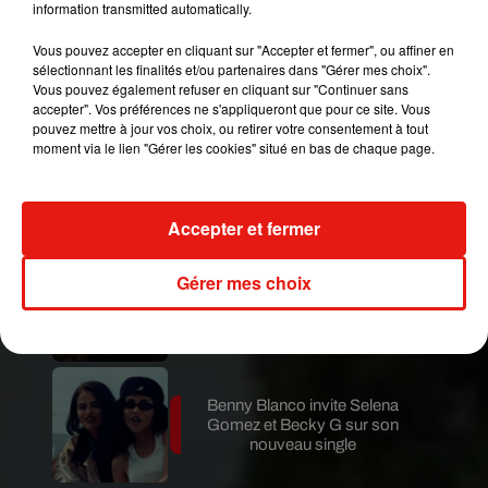
information transmitted automatically.
marque au 08-05-54-07-33 (appel gratuit depuis
un poste fixe).
Vous pouvez accepter en cliquant sur "Accepter et fermer", ou affiner en
sélectionnant les finalités et/ou partenaires dans "Gérer mes choix".
Publié : 12 juillet 2019 à 12h00 par A.L.
Vous pouvez également refuser en cliquant sur "Continuer sans
Mundo Latino
accepter". Vos préférences ne s'appliqueront que pour ce site. Vous
pouvez mettre à jour vos choix, ou retirer votre consentement à tout
moment via le lien "Gérer les cookies" situé en bas de chaque page.
Karol G dévoile la tracklist de
son nouvel album… avec des
invités...
Accepter et fermer
Gérer mes choix
Au Guatemala, le volcan de
Fuego entre en éruption
Benny Blanco invite Selena
Gomez et Becky G sur son
nouveau single