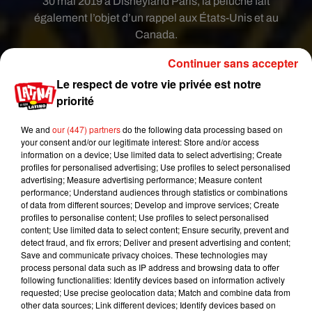
30 mai 2019 à Disneyland Paris, la peluche fait
également l’objet d’un rappel aux États-Unis et au
Canada.
#RappelProduit
#securite
Continuer sans accepter
Ne plus utiliser les peluches FORKY de marque
Le respect de votre vie privée est notre
Disneyland Paris. Les retourner pour
priorité
remboursement
https://t.co/ViFiM0Msy1
pic.twitter.com/xNJpry1Jmw
We and
our (447) partners
do the following data processing based on
your consent and/or our legitimate interest: Store and/or access
— DGCCRF (@dgccrf)
8 juillet 2019
information on a device; Use limited data to select advertising; Create
profiles for personalised advertising; Use profiles to select personalised
Comment rendre la
advertising; Measure advertising performance; Measure content
peluche
Forky
?
performance; Understand audiences through statistics or combinations
of data from different sources; Develop and improve services; Create
profiles to personalise content; Use profiles to select personalised
La DGCCRF indique que les visiteurs du parc
content; Use limited data to select content; Ensure security, prevent and
d’attraction qui se seraient procurés ce jouet
"sont
detect fraud, and fix errors; Deliver and present advertising and content;
priés de ne plus utiliser le produit et de le retourner
Save and communicate privacy choices. These technologies may
process personal data such as IP address and browsing data to offer
à Disneyland Paris pour être remboursés"
. Ils
following functionalities: Identify devices based on information actively
peuvent également le rapporter dans un magasin
requested; Use precise geolocation data; Match and combine data from
Disney ou contacter le service clients de la
other data sources; Link different devices; Identify devices based on