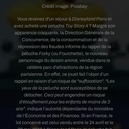
Crédit image:
Pixabay
Vous revenez d'un séjour à
Disneyland Paris
et
avez acheté une peluche
Toy Story 4
?
Malgré son
apparence craquante, l
a Direction Générale de la
Concurrence, de la consommation et de la
répression des fraudes informe du rappel de la
peluche
Forky
(ou
Fourchette
)
,
le nouveau
personnage du dessin animé
,
vendue dans le
célèbre parc d'attractions de la région
parisienne. En effet, ce jouet fait l’objet d’un
rappel en raison d’un risque de
"suffocation"
.
"Les
yeux de la peluche sont susceptibles de se
détacher. Ceci peut engendrer un risque
d’étouffement pour les enfants de moins de 3
ans"
, indique l’autorité dépendante du ministère
de l’Économie et des Finances. Si en France, le
lot concerné est celui vendu entre le 24 avril et le