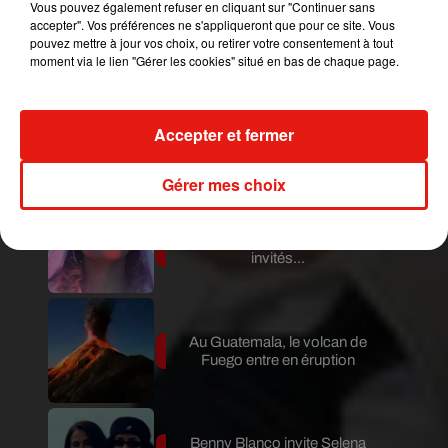
Vous pouvez également refuser en cliquant sur "Continuer sans
Guatemala : l'éruption du volcan
accepter". Vos préférences ne s'appliqueront que pour ce site. Vous
de Fuego est terminée
pouvez mettre à jour vos choix, ou retirer votre consentement à tout
moment via le lien "Gérer les cookies" situé en bas de chaque page.
Le fourmilier géant fait son retour
Accepter et fermer
en Argentine, et en pleine...
Gérer mes choix
Karol G dévoile la tracklist de
son nouvel album… avec des
invités...
Au Guatemala, le volcan de
Fuego entre en éruption
Benny Blanco invite Selena