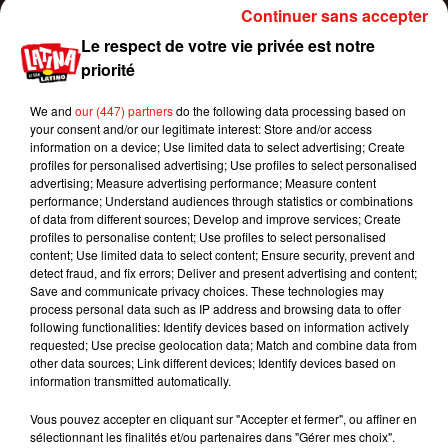
commandant des armées pendant la guerre de
Continuer sans accepter
Sécession qui lutta ensuite pour la défense des
Le respect de votre vie privée est notre
droits des afro-Américains. Sa carrière politique a
priorité
cependant été ternie par la corruption de son
administration. Un projet ambitieux pour les deux
We and
our (447) partners
do the following data processing based on
your consent and/or our legitimate interest: Store and/or access
hommes.
information on a device; Use limited data to select advertising; Create
profiles for personalised advertising; Use profiles to select personalised
Mais pour découvrir le nouveau film de la paire
advertising; Measure advertising performance; Measure content
Spielberg-DiCaprio, il va cependant nous falloir
performance; Understand audiences through statistics or combinations
être très patients. Les deux américains sont en
of data from different sources; Develop and improve services; Create
profiles to personalise content; Use profiles to select personalised
effet déjà bien occupés chacun de leur côté.
content; Use limited data to select content; Ensure security, prevent and
Leonardo DiCaprio vient de rejoindre le casting du
detect fraud, and fix errors; Deliver and present advertising and content;
prochain Tarantino aux côtés de Brad Pitt, tandis
Save and communicate privacy choices. These technologies may
process personal data such as IP address and browsing data to offer
que Steven Spielberg travaille sur le prochain
following functionalities: Identify devices based on information actively
volet des aventures d’Indiana Jones.
requested; Use precise geolocation data; Match and combine data from
other data sources; Link different devices; Identify devices based on
Publié : 18 mai 2018 à 15h55 par Aurélie Amcn
information transmitted automatically.
Mundo Latino
Vous pouvez accepter en cliquant sur "Accepter et fermer", ou affiner en
sélectionnant les finalités et/ou partenaires dans "Gérer mes choix".