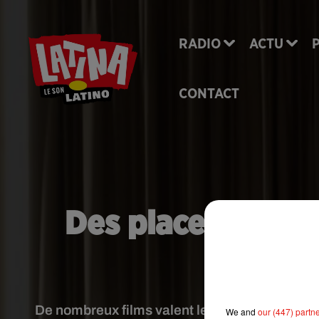
RADIO
ACTU
CONTACT
Des places de cin
sal
De nombreux films valent le coup de faire un 
We and
our (447) partn