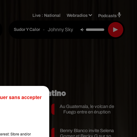
Live :
National
Webradios
Podcasts
Johnny Sky
-
Sudor Y Calor
Mundo Latino
uer sans accepter
Au Guatemala, le volcan de
Fuego entre en éruption
Benny Blanco invite Selena
es
erest: Store and/or
Gomez et Becky G sur son