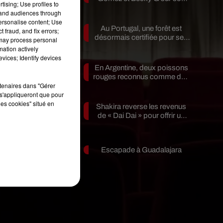
tising; Use profiles to
nouveau single
tand audiences through
personalise content; Use
Au Portugal, une forêt est
 fraud, and fix errors;
désormais certifiée pour ses
 may process personal
bienfaits...
mation actively
vices; Identify devices
er
En Argentine, deux poissons
me
rouges reconnus comme des
rtenaires dans "Gérer
êtres...
s'appliqueront que pour
les cookies" situé en
Shakira reverse les revenus
al
de « Dai Dai » pour offrir un
avenir...
Escapade à Guadalajara