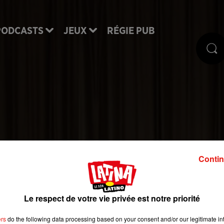
PODCASTS
JEUX
RÉGIE PUB
éma à 7,70€ dans les
Contin
les UGC
Le respect de votre vie privée est notre priorité
tour au cinéma en ce moment. Mais le prix des plac
ers
do the following data processing based on your consent and/or our legitimate int