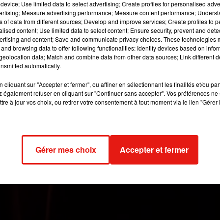
device; Use limited data to select advertising; Create profiles for personalised adver
s un moyen de payer « seulement » 7,70€.
vertising; Measure advertising performance; Measure content performance; Unders
ns of data from different sources; Develop and improve services; Create profiles to 
alised content; Use limited data to select content; Ensure security, prevent and detect
 image:
PxHere
ertising and content; Save and communicate privacy choices. These technologies
and browsing data to offer following functionalities: Identify devices based on infor
eolocation data; Match and combine data from other data sources; Link different de
. Tout juste revenue de ses vacances, elle en a profité pour all
nsmitted automatically.
inirons ensemble », la suite des « Petits mouchoirs » de Guillau
lité de payer moins cher le cinéma quand on a le temps.
cliquant sur "Accepter et fermer", ou affiner en sélectionnant les finalités et/ou pa
 également refuser en cliquant sur "Continuer sans accepter". Vos préférences ne 
à 7,70€ avant midi. C’est le cas des UGC CINÉ Cité Bercy, les
tre à jour vos choix, ou retirer votre consentement à tout moment via le lien "Gérer 
qui détruit tout sur son passage en ce moment au box-office mondi
engers : Endgame.
ai 2019 à 8h28 par MT
Gérer mes choix
Accepter et fermer